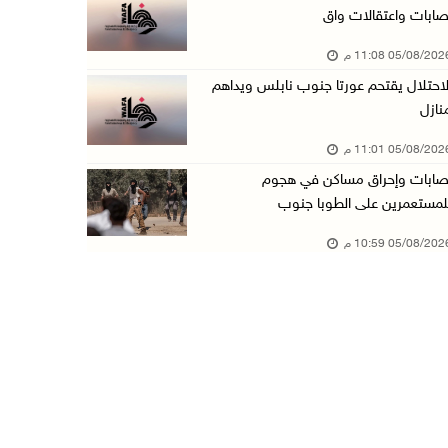
صابات واعتقالات واق
باسم الرئيس: وزير الداخلية يمنح العميد جيسون ...
05/08/20 11:08 م
05/آب/2026 07:50 م
لاحتلال يقتحم عورتا جنوب نابلس ويداهم
الاحتلال يقتحم كفر مالك ودير جرير ومستعمرون ي ...
نازل
05/آب/2026 07:17 م
05/08/20 11:01 م
"التربية" تخرج الفوج الأول من مدربي المعلمين ...
صابات وإحراق مساكن في هجوم
05/آب/2026 06:44 م
لمستعمرين على الطوبا جنوب
عبد السلام السيد يفوز بترشيح الديمقراطيين لمج ...
05/08/20 10:59 م
05/آب/2026 06:43 م
الهلال الأحمر: 8 إصابات إثر اعتداء الاحتلال ...
05/آب/2026 06:13 م
مخطط استعماري جديد في "جيلو" يهدد بعزل القدس ...
05/آب/2026 06:10 م
الاحتلال ينصب حاجزًا عسكريًا على مدخل بلدة دي ...