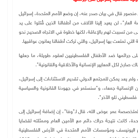
 منصور قال في بيان صدر عنه، إن وضع الأمم المتحدة، إسرائيل
عار"، لن يعيد إلينا الآلاف من أطفالنا الذين قُتلوا على يد
إلى من تسببت لهم بالإعاقة، لكنها خطوة في الاتجاه الصحيح نحو
ة التي تمتعت بها إسرائيل، والتي تركت أطفالنا يعانون عواقبها.
ى جرائمها ضد الأطفال الفلسطينيين لعقود طويلة، ما جعلها
 صارخ لكل المعايير الإنسانية والأخلاقية والقانونية".
، ولم يعد يمكن للمجتمع الدولي تقديم الاستثناءات إلى إسرائيل،
الإنسانية جمعاء، و"سنستمر في جهودنا القانونية والسياسية
فلسطيني تلو الآخر".
المتخصصة عمر عوض الله، قال لـ"وفا"، إن إضافة إسرائيل إلى
تحدة، كانت نتيجة حراك دائم مع الأمين العام وممثلته لقضايا
ع اليونيسف ومؤسسات الأمم المتحدة في الأرض الفلسطينية