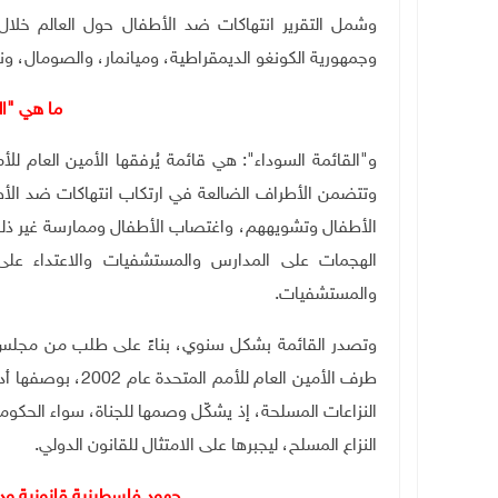
وجمهورية الكونغو الديمقراطية، وميانمار، والصومال، وني
ما هي "ال
و"القائمة السوداء": هي قائمة يُرفقها الأمين العام لل
وتتضمن الأطراف الضالعة في ارتكاب انتهاكات ضد الأط
الأطفال وتشويههم، واغتصاب الأطفال وممارسة غير 
الهجمات على المدارس والمستشفيات والاعتداء على
والمستشفيات.
طرف الأمين العام ل
النزاعات المسلحة، إذ يشكّل وصمها للجناة، سواء الحكوم
النزاع المسلح، ليجبرها على الامتثال للقانون الدولي
.
جهود فلسطينية قانونية ودو