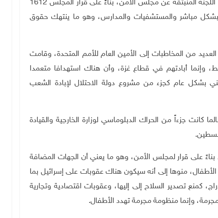
المحتلة وغيرها الموجودة في نيويورك وجنيف، بما فيها اللجنة المنبثقة عن مجلس الأمن، بناءً على قرار المجلس 1612
لأطفال بشكل مباشر والمستشفيات والمدارس، وهو ما ينتهك حقوق
لعديد من المخاطبات إلى الأمين العام للأمم المتحدة، وقامت
قط، وإنما أبادتهم في قطاع غزة، وأن هناك استهدافا متعمدا
 بشكل عام كجزء من مشروع دولة الاحتلال لإبادة الشعب
ما كانت جزءاً من الحراك الدبلوماسي لوزارة الخارجية والقيادة
فلسطين.
ء بناءً على قرار لمجلس الأمن، وهو ما يعني أن الجهات المضافة
طفال، منوها إلى أنه سيكون هناك عقوبات على إسرائيل بما
اج، كمنع تصدير السلاح إلى إليها، وعقوبات اقتصادية وتجارية
جرمة، وإنما منظومة مجرمة تهدد الأطفال.