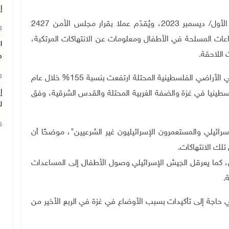
إ
ويشمل التقرير الفترة من كانون الثاني/يناير إلى كانون الأول/ ديسمبر 2023، ويُقدّم عملا بقرار مجلس الأمن 2427
26
النزاعات المسلحة في الأطفال ومعلومات عن الانتهاكات المرتكبة،
ا
م
26
ويشير التقرير إلى أن الانتهاكات الجسيمة ضد الأطفال في الأراضي الفلسطينية المحتلة ارتفعت بنسبة 155% خلال عام
إ
سجيل 7837 انتهاكا ضد 4247 طفلا فلسطينيا في غزة والضفة الغربية المحتلة والقدس الشرقية، وفق
ل
26
لإسرائيلي والمستعمرون الإسرائيليون غير الشرعيين"، موضحًا أن
.
عتقلت 906 أطفال فلسطينيين، كما يعرقل الجيش الإسرائيلي وصول الأطفال إلى المساعدات
.
جسيم" لا تزال في حاجة إلى تأكيدات بسبب الأوضاع في غزة في الربع الأخير من