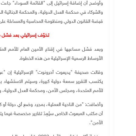
وأوضح أن إضافة إسرائيل إلى "القائمة السوداء" جاءت ض
والشركاء في محكمة العدل الدولية، والمحكمة الجنائية 
قبضة القانون الدولي ومنظومة المحاسبة والمساءلة على
تخوّف إسرائيلي بعد فشل مح
وبعد فشل مساعيها في إقناع الأمين العام للأمم المت
الأوساط الرسمية الإسرائيلية من هذه الخطوة.
وقالت صحيفة "يديعوت أحرونوت" الإسرائيلية إن "عوا
يكتسب التقرير سمعة دولية كبيرة، وسيتم الاستشهاد به
للأمم المتحدة، ومجلس الأمن، ومحكمة العدل الدولية، وا
وأضافت: "من الناحية العملية، بمجرد وضع أي دولة أو كي
أن مكتب المبعوث الخاص سيُعِدّ تقارير مخصصة فيما يت
الأمن".