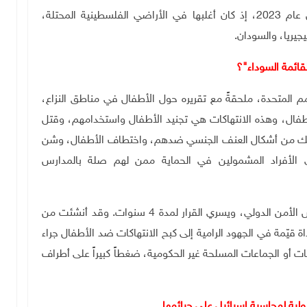
وشمل التقرير انتهاكات ضد الأطفال حول العالم خلال عام 2023، إذ كان أغلبها في الأراضي الفلسطينية المحتلة،
جيريا، والسودان
.
قائمة السوداء"؟
أمم المتحدة، ملحقةً مع تقريره حول الأطفال في مناطق النزاع،
فال، وهذه الانتهاكات هي تجنيد الأطفال واستخدامهم، وقتل
ذلك من أشكال العنف الجنسي ضدهم، واختطاف الأطفال، وشن
 الأفراد المشمولين في الحماية ممن لهم صلة بالمدارس
وتصدر القائمة بشكل سنوي، بناءً على طلب من مجلس الأمن الدولي، ويسري القرار لمدة 4 سنوات. وقد أنشئت من
لأمم المتحدة عام 2002، بوصفها أداة قيّمة في الجهود الرامية إلى كبح الانتهاكات ضد الأطفال جراء
ات أو الجماعات المسلحة غير الحكومية، ضغطاً كبيراً على أطراف
لية لمحاسبة إسرائيل على جرائمها