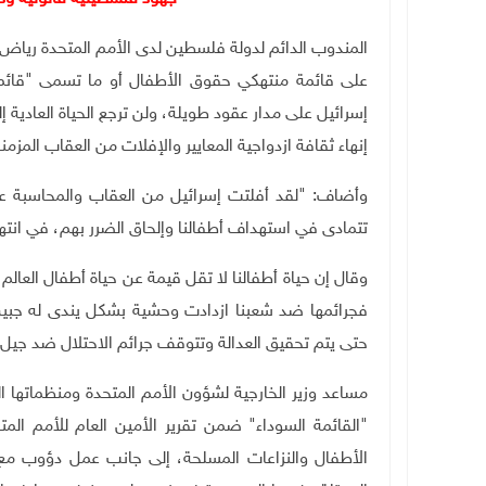
المندوب الدائم لدولة فلسطين لدى الأمم المتحدة رياض
على قائمة منتهكي حقوق الأطفال أو ما تسمى "قائمة ال
إسرائيل على مدار عقود طويلة، ولن ترجع الحياة العادية 
إنهاء ثقافة ازدواجية المعايير والإفلات من العقاب المزمن
وأضاف: "لقد أفلتت إسرائيل من العقاب والمحاسبة عل
تتمادى في استهداف أطفالنا وإلحاق الضرر بهم، في انتهاك
وقال إن حياة أطفالنا لا تقل قيمة عن حياة أطفال العالم
فجرائمها ضد شعبنا ازدادت وحشية بشكل يندى له جبين 
حتى يتم تحقيق العدالة وتتوقف جرائم الاحتلال ضد جيل 
مساعد وزير الخارجية لشؤون الأمم المتحدة ومنظماتها 
"القائمة السوداء" ضمن تقرير الأمين العام للأمم الم
الأطفال والنزاعات المسلحة، إلى جانب عمل دؤوب م