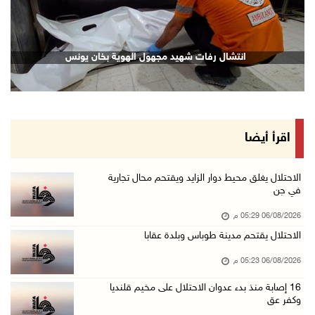
06/آب/2026 02:37 م
سلطة النقد: ارتفاع نسبة الشمول المالي في فلسط ...
انتشال رفات شهيد مجهول الهوية بخان يونس
06/آب/2026 02:31 م
"فتح": عدوان الاحتلال على مخيّم قلنديا لن ينا ...
06/آب/2026 02:28 م
وزراء خارجية 8 دول عربية وإسلامية يدينون الان ...
اقرأ أيضا
06/آب/2026 02:17 م
الاحتلال يسلّم إخطارات بهدم منازل ومنشآت في ج ...
الاحتلال يغلق محيط دوار الزايد ويقتحم محال تجارية
في جن
06/آب/2026 02:02 م
06/08/2026 05:29 م
افتتاح سوق الباذنجان البتيري السنوي في بتير غ ...
الاحتلال يقتحم مدينة طوباس وبلدة عقابا
06/آب/2026 01:50 م
06/08/2026 05:23 م
"إبداع المعلم" و"التربية" يطلقان دورة في التع ...
06/آب/2026 01:46 م
16 إصابة منذ بدء عدوان الاحتلال على مخيم قلنديا
وكفر عق
73,382 شهيدا منذ بدء حرب الإبادة على قطاع غزة