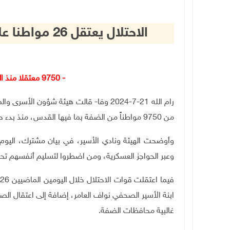
الاحتلال يعتقل 26 مواطنا على الأقل خلال اليومين الماضيين
- 9750 معتقلا منذ السابع من تشرين الأول 2023
رام الله 21-7-2024 وفا- قالت هيئة شؤون ا
من 9750 مواطناً من الضفة بما فيها القدس، منذ بدء حرب الإبادة المستمرة والعدوان الشامل على أبناء شعبنا
وأوضحت الهيئة ونادي الأسير، في بيان مشترك، اليوم 
وعبر الحواجز العسكرية، ومن اضطروا لتسليم أنفسهم ت
ف
ابنة الأسير الصحفي نواف العامر، إضافة إلى اعتقال ا
غالبية محافظات الضفة
.