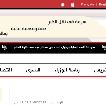
Français
Engl
نحو 58 ألف إصابة بجدري الماء في قطاع غزة منذ بداية العام
شريعي
رئاسة الوزراء
الاسرى
اقتصا
تاريخ النشر: 21/07/2024 11:09 ص