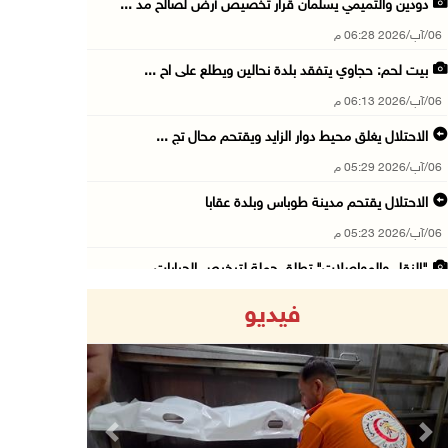
دودين والتميمي يسلمان قرار تخصيص أرض لصالح مد ...
06/آب/2026 06:28 م
بيت لحم: حجاوي يتفقد بلدة نحالين ويطلع على اح ...
06/آب/2026 06:13 م
الاحتلال يغلق محيط دوار الزايد ويقتحم محال تج ...
06/آب/2026 05:29 م
الاحتلال يقتحم مدينة طوباس وبلدة عقابا
06/آب/2026 05:23 م
"النقل والمواصلات" تطلق حملة لترخيص الجرارات ...
06/آب/2026 05:18 م
فيديو
نحو 58 ألف إصابة بجدري الماء في قطاع غزة منذ ...
06/آب/2026 04:33 م
16 إصابة منذ بدء عدوان الاحتلال على مخيم قلند ...
06/آب/2026 04:26 م
Previous
Next