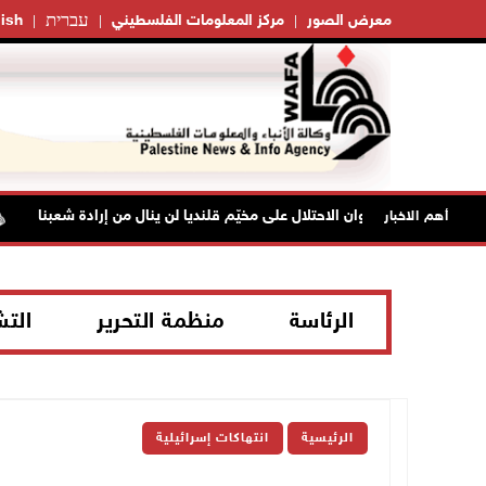
עברית
معرض الصور
مركز المعلومات الفلسطيني
ish
"فتح": عدوان الاحتلال على مخيّم قلنديا لن ينال من إرادة شعبنا
أهم الاخبار
الرئاسة
منظمة التحرير
الت
الرئيسية
انتهاكات إسرائيلية