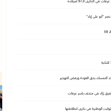
ي الذكرى الـ97 لميلاده
59
د التمسك بحق العودة ورفض التهجير
يق زيّاد في متحف ياسر عرفات
ثوابت الوطنية في ذكرى انطلاقتها