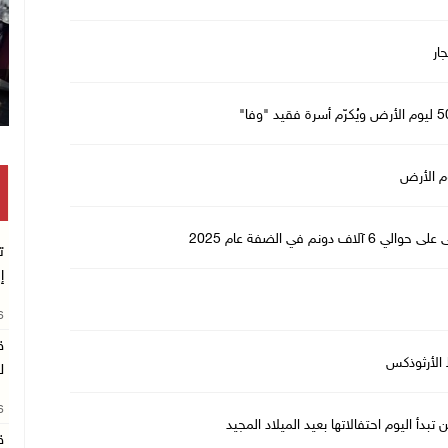
م في الضفة عام 2025
ت
إ
26
ق
الأرثوذكس
ل
26
أ اليوم احتفالاتها بعيد الميلاد المجيد
ق