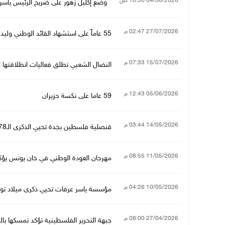
04/08/2026 10:50 ص
وضع إكليل زهور على ضريح الرئيس ياسر عرفات ف
27/07/2026 02:47 م
55 عاماً على استشهاد القائد الوطني وليد نصر "أبو علي إياد"
15/07/2026 07:33 م
النضال الشعبي تطلق فعاليات انطلاقتها الـ 
05/06/2026 12:43 م
59 عاما على نكسة حزيران
14/05/2026 03:44 م
قنصلية فلسطين بجدة تحيي الذكرى الـ78 للنكبة
11/05/2026 08:55 م
مهرجان العودة الوطني في خان يونس يؤك
10/05/2026 04:26 م
مؤسسة ياسر عرفات تحيي ذكرى ميلاد توف
27/04/2026 08:00 م
جبهة التحرير الفلسطينية تؤكد تمسكها بال