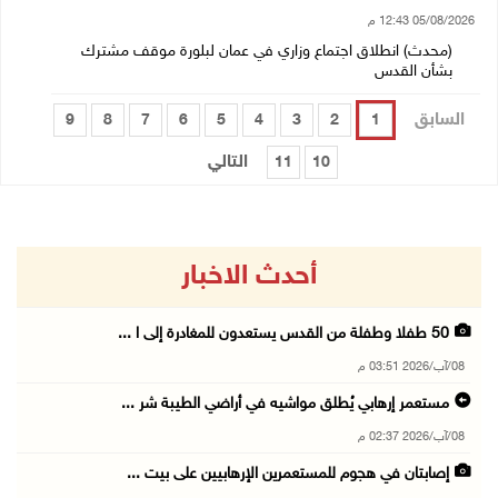
05/08/2026 12:43 م
(محدث) انطلاق اجتماع وزاري في عمان لبلورة موقف مشترك
بشأن القدس
السابق
9
8
7
6
5
4
3
2
1
التالي
11
10
أحدث الاخبار
50 طفلا وطفلة من القدس يستعدون للمغادرة إلى ا ...
08/آب/2026 03:51 م
مستعمر إرهابي يُطلق مواشيه في أراضي الطيبة شر ...
08/آب/2026 02:37 م
إصابتان في هجوم للمستعمرين الإرهابيين على بيت ...