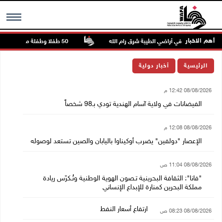
أهم الاخبار
ُطلق مواشيه في أراضي الطيبة شرق رام الله
50 طفلا وطفلة من القدس يستعدون للمغادرة إلى المغرب للمشاركة في المخيم الصيفي السنوي
MENU
الرئيسية
أخبار دولية
08/08/2026 12:42 م
الفيضانات في ولاية آسام الهندية تودي بـ98 شخصاً
08/08/2026 12:08 م
الإعصار "دولفين" يضرب أوكيناوا باليابان والصين تستعد لوصوله
08/08/2026 11:04 ص
"فانا": الثقافة البحرينية تـصون الهوية الوطنية وتُـكرّس ريادة
مملكة البحرين كمنارة للإبداع الإنساني
ارتفاع أسعار النفط
08/08/2026 08:23 ص