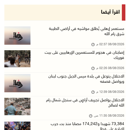
08/آب/2026 11:44 ص
الاحتلال يواصل تجريف أراضٍ في سنجل شمال رام ...
اقرأ أيضا
08/آب/2026 11:35 ص
منتخبنا الوطني للتايكواندو يستهل مشاركته في ب ...
مستعمر إرهابي يُطلق مواشيه في أراضي الطيبة
شرق رام الله
08/آب/2026 11:06 ص
08/08/2026 02:37 م
"فانا": الثقافة البحرينية تـصون الهوية الوطني ...
إصابتان في هجوم للمستعمرين الإرهابيين على بيت
08/آب/2026 11:04 ص
فوريك
73,384 شهيدا و174,242 مصابا منذ بدء حرب الإبا ...
08/08/2026 02:26 م
08/آب/2026 10:50 ص
الاحتلال يتوغل في بلدة ميس الجبل جنوب لبنان
ويواصل قصفه
مستعمرون إرهابيون يهاجمون منزلا ويقتحمون مناط ...
08/آب/2026 10:22 ص
08/08/2026 12:39 م
الاحتلال يواصل تجريف أراضٍ في سنجل شمال رام
قوات الاحتلال تجري تحقيقات ميدانية مع عشرات ا ...
الله لصالح
08/آب/2026 10:18 ص
08/08/2026 11:35 ص
تقرير: خطاب الكراهية والتحريض يتصاعد في أوساط ...
73,384 شهيدا و174,242 مصابا منذ بدء حرب
08/آب/2026 10:10 ص
الإبادة على قطا