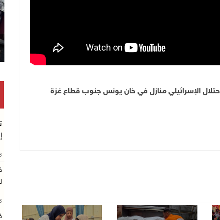
احتلال الإسرائيلي منازل في خان يونس جنوب قطاع غزة
ت
إ
26
ق
ل
26
ق