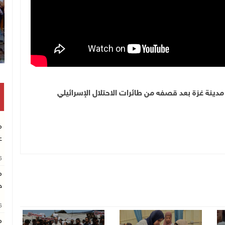
دينة غزة بعد قصفه من طائرات الاحتلال الإسرائيلي
م
ع
26
م
خ
26
م