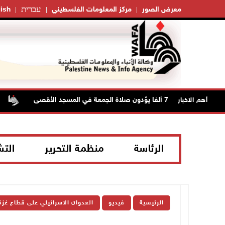
עברית
معرض الصور
مركز المعلومات الفلسطيني
ish
70 ألفا يؤدون صلاة الجمعة في المسجد الأقصى
ا
أهم الاخبار
الرئاسة
منظمة التحرير
الت
الرئيسية
فيديو
العدوان الاسرائيلي على قطاع غزة