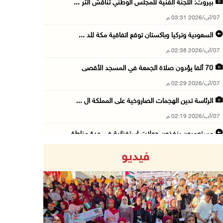
بيروت: اللجنة الفنية للمجلس الوطني تناقش التر ...
07/آب/2026 03:31 م
السعودية وتركيا وباكستان توقع اتفاقية مكة للد ...
07/آب/2026 02:38 م
70 ألفا يؤدون صلاة الجمعة في المسجد الأقصى
07/آب/2026 02:29 م
الرئاسة تدين الهجمات الصاروخية على المملكة ال ...
07/آب/2026 02:19 م
مستعمرون ينفذون جولات استفزازية في عدة مناطق ...
07/آب/2026 02:08 م
فيديو
أمين عام الجامعة العربية يحذر من نهج إسرائيل ...
07/آب/2026 01:41 م
مستعمرون يهاجمون صهريجا للمياه في خلايل اللوز ...
07/آب/2026 01:38 م
Previous
Next