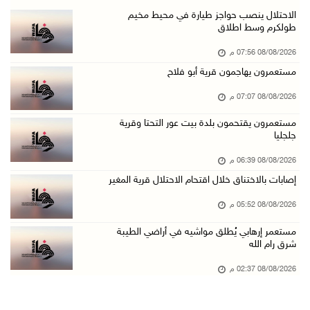
مستعمر إرهابي يُطلق مواشيه في أراضي الطيبة شر ...
الاحتلال ينصب حواجز طيارة في محيط مخيم
طولكرم وسط اطلاق
08/آب/2026 02:37 م
08/08/2026 07:56 م
إصابتان في هجوم للمستعمرين الإرهابيين على بيت ...
مستعمرون يهاجمون قرية أبو فلاح
08/آب/2026 02:26 م
08/08/2026 07:07 م
الرئيس يستقبل مجلس بلدية بيت لحم ويؤكد النهوض ...
08/آب/2026 02:11 م
مستعمرون يقتحمون بلدة بيت عور التحتا وقرية
جلجليا
عبوات المعلبات الفارغة لزراعة الأشتال في غزة
08/08/2026 06:39 م
08/آب/2026 12:53 م
إصابات بالاختناق خلال اقتحام الاحتلال قرية المغير
الفيضانات في ولاية آسام الهندية تودي بـ98 شخص ...
08/08/2026 05:52 م
08/آب/2026 12:42 م
مستعمر إرهابي يُطلق مواشيه في أراضي الطيبة
الاحتلال يتوغل في بلدة ميس الجبل جنوب لبنان و ...
شرق رام الله
08/آب/2026 12:39 م
08/08/2026 02:37 م
سلطة المياه تطلق مشروعا وطنيا يقود التحول نحو ...
08/آب/2026 12:30 م