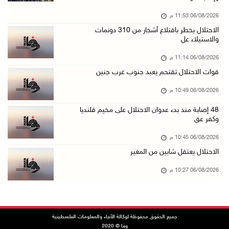
06/آب/2026 08:33 م
06/08/2026 11:53 م
الاحتلال يوسع حملات الدهم والاعتقال في قلنديا ...
الاحتلال يخطر باقتلاع أشجار من 310 دونمات
06/آب/2026 08:06 م
والاستيلاء عل
الرئيس المصري وملك البحرين يشددان على ضرورة ت ...
06/08/2026 11:14 م
06/آب/2026 07:57 م
قوات الاحتلال تقتحم يعبد جنوب غرب جنين
الاحتلال يخطر بإزالة أشجار زيتون والاستيلاء ع ...
06/08/2026 10:49 م
06/آب/2026 07:53 م
48 إصابة منذ بدء عدوان الاحتلال على مخيم قلنديا
رابطة العالم الإسلامي تدين تواصل انتهاكات الا ...
وكفر عق
06/آب/2026 07:36 م
06/08/2026 10:45 م
اليونيسف: استشهاد 300 طفل منذ وقف إطلاق النار ...
الاحتلال يعتقل شابين من المغير
06/آب/2026 07:34 م
06/08/2026 10:27 م
الاحتلال يدمّر بيت الزوجية قبل ساعات من الزفا ...
06/آب/2026 07:27 م
إصابتان بالرصاص والاعتداء خلال اقتحام الاحتلا ...
جميع الحقوق محفوظة لوكالة الأنباء والمعلومات الفلسطينية
وفا © 2020
06/آب/2026 06:56 م