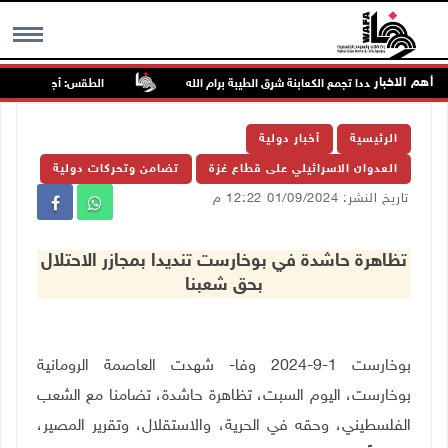
أهم الاخبار
هاجمون مجددا تجمع الكعابنة شرق الطيبة برام الله
الطقس: أجواء صافية صيفي
MENU
الرئيسية
أخبار دولية
العدوان الاسرائيلي على قطاع غزة
تضامن وتحركات دولية
تاريخ النشر: 01/09/2024 12:22 م
تظاهرة حاشدة في بوخارست تنديدا بمجازر الاحتلال
بحق شعبنا
بوخارست 1-9-2024 وفا- شهدت العاصمة الرومانية
بوخارست، اليوم السبت، تظاهرة حاشدة، تضامنا مع الشعب
الفلسطيني، وحقه في الحرية، والاستقلال، وتقرير المصير،