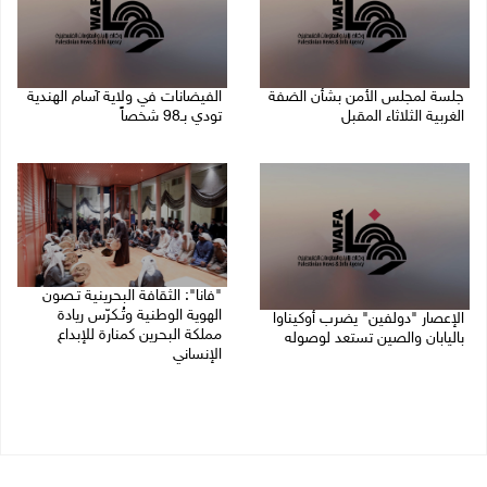
جلسة لمجلس الأمن بشأن الضفة
الفيضانات في ولاية آسام الهندية
الغربية الثلاثاء المقبل
تودي بـ98 شخصاً
08/08/2026 04:03 م
08/08/2026 12:42 م
"فانا": الثقافة البحرينية تـصون
الهوية الوطنية وتُـكرّس ريادة
الإعصار "دولفين" يضرب أوكيناوا
مملكة البحرين كمنارة للإبداع
باليابان والصين تستعد لوصوله
الإنساني
08/08/2026 12:08 م
08/08/2026 11:04 ص