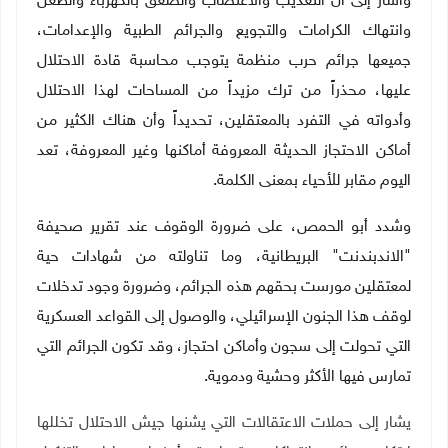
وأشار إلى أن التعذيب والاغتصاب والصعق بالكهرباء والطعن
وانتهاك الكرامات والتجويع والجرائم الطبية والإعدامات،
جميعها جرائم حرب منظمة يتوجب محاسبة قادة الاحتلال
عليها، محذراً من ترك مزيداً من المساحات لهذا الاحتلال
وأدواته في التفرد بالمعتقلين، تحديداً وأن هناك الكثير من
أماكن الاحتجاز الحديثة المعروفة أماكنها وغير المعروفة، تعد
اليوم مقابر للأحياء بمعنى الكلمة
.
وشدد أبو الحمص، على ضرورة الوقوف عند تقرير صحيفة
"الاندبندنت" البريطانية، وما تناولته من شهادات حية
لمعتقلين مورست بحقهم هذه الجرائم، وضرورة وجود تدخلات
لوقف هذا الجنون الإسرائيلي، والوصول إلى القواعد العسكرية
التي تحولت إلى سجون وأماكن احتجاز، وقد تكون الجرائم التي
تمارس فيها الأكثر وحشية ودموية
.
يشار إلى حملات الاعتقالات التي يشنها جيش الاحتلال تخللها