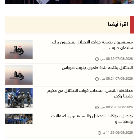
وزير الداخلية يبحث مع مكافحة المخدرات الدولي ...
06/آب/2026 10:01 م
رئيس بلدية الخليل يطلع وفدا أميركيا على تطورا ...
اقرأ أيضا
06/آب/2026 09:59 م
مستعمرون بحماية قوات الاحتلال يقتحمون برك
سليمان جنوب ب
06/آب/2026 09:17 م
07/08/2026 08:39 ص
إصابة مسن بجروح ورضوض إثر اعتداء جيش الاحتلال ...
الاحتلال يقتحم بلدة طمون جنوب طوباس
06/آب/2026 09:13 م
07/08/2026 08:24 ص
ورشة توصي بخطة عاجلة لاستعادة التعليم الوجاهي ...
06/آب/2026 09:08 م
محافظة القدس: انسحاب قوات الاحتلال من مخيم
قلنديا وكفر
الرئيس يستقبل مجلس بلدية رام الله ويشدد على د ...
07/08/2026 08:23 ص
06/آب/2026 08:36 م
تواصل انتهاكات الاحتلال والمستعمرين: اعتقالات
جماهير شعبنا تشيع جثمان الشهيد علاء صبيح في ت ...
وإصابات و
06/آب/2026 08:33 م
06/08/2026 11:53 م