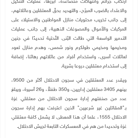
ارتكاب جرائم وانتهاكات متصاعدة، أبرزها، عمليات التنكيل
والاعتداء بالضرب المبرّح، والتهديد بحقّ المعتقلين وعائلاتهم،
إلى جانب تخريب محتويات منازل المواطنين والاستيلاء على
المركبات والأموال والمصوغات الذهبية، إلى جانب عمليات
التدمير الواسعة التي طالت البُنى التّحتية تحديدًا في جنين
ومخيمها ومخيمي طولكرم ونور شمس، وهدم منازل تعود
لعائلات أسرى، واستخدام أفراد من عائلاتهم رهائنا، إضافة
إلى استخدام معتقلين دروعا بشرية
.
ويقدر عدد المعتقلين في سجون الاحتلال أكثر من 9500،
بينهم 3405 معتقلين إداريين، و350 طفلاً، و26 أسيرة، ويبلغ
عدد من صنفتهم إدارة سجون الاحتلال من معتقلي غزة
بـ"المقاتلين غير شرعيين" الذين اعترفت بهم إدارة سجون
الاحتلال 1555، علما أن هذا المعطى لا يشمل كافة معتقلي
غزة وتحديدا من هم في المعسكرات التابعة لجيش الاحتلال
.