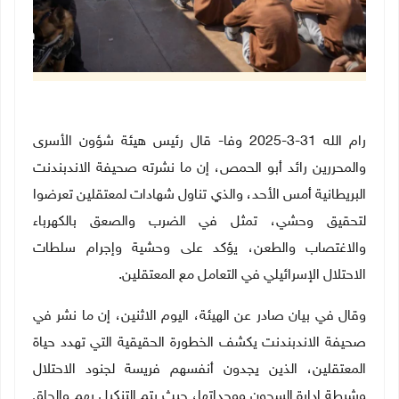
رام الله 31-3-2025 وفا- قال رئيس هيئة شؤون الأسرى
والمحررين رائد أبو الحمص، إن ما نشرته صحيفة الاندبندنت
البريطانية أمس الأحد، والذي تناول شهادات لمعتقلين تعرضوا
لتحقيق وحشي، تمثل في الضرب والصعق بالكهرباء
والاغتصاب والطعن، يؤكد على وحشية وإجرام سلطات
الاحتلال الإسرائيلي في التعامل مع المعتقلين.
وقال في بيان صادر عن الهيئة، اليوم الاثنين، إن ما نشر في
صحيفة الاندبندنت يكشف الخطورة الحقيقية التي تهدد حياة
المعتقلين، الذين يجدون أنفسهم فريسة لجنود الاحتلال
وشرطة إدارة السجون ووحداتها، حيث يتم التنكيل بهم وإلحاق