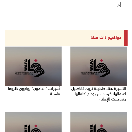
إ.ر
مواضيع ذات صلة
الأسيرة هناء طحاينة تروي تفاصيل
أسيرات "الدامون" يواجهن ظروفا
اعتقالها: حُرمت من وداع أطفالها
قاسية
وتعرضت للإهانة
05/08/2026 11:47 ص
05/08/2026 12:39 م