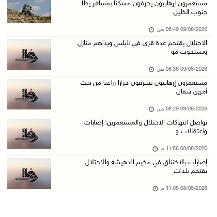
هيئة الجدار: الاحتلال يطرح عطاءً لبناء 627 وح ...
مستعمرون إرهابيون يحرقون مسكنا بمسافر يطا
جنوب الخليل
08/آب/2026 10:41 م
09/08/2026 08:49 ص
إصابة 6 مواطنين خلال هجوم لمستعمرين إرهابيين ...
الاحتلال يقتحم عدة قرى في نابلس ويداهم منازل
08/آب/2026 10:12 م
ويستجوب مو
الاحتلال يحتجز مواطنين من طمون ومخيم الفارعة
09/08/2026 08:36 ص
08/آب/2026 09:33 م
مستعمرون إرهابيون يسرقون جرارا زراعيا من بيت
أمرين شمال
الاحتلال يقتحم قرية المغير شمال شرق رام الله
08/آب/2026 09:32 م
09/08/2026 08:29 ص
تواصل انتهاكات الاحتلال والمستعمرين: إصابات
مستعمرون يهاجمون مسجدا في بلدة إذنا غرب الخلي ...
واعتقالات و
08/آب/2026 09:11 م
08/08/2026 11:56 م
الاحتلال يقتحم كوبر شمال رام الله
إصابات بالاختناق في مخيم الدهيشة والاحتلال
08/آب/2026 08:27 م
يقتحم بلدات
إصابات بالاختناق خلال مواجهات مع الاحتلال في ...
08/08/2026 11:05 م
08/آب/2026 08:23 م
الاحتلال ينصب حواجز طيارة في محيط مخيم طولكرم ...