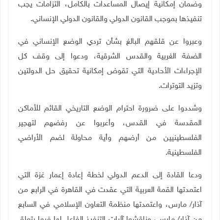
وضمان إمكانية إيصال المساعدات بالكامل، التزامات يجب
تنفيذها بموجب القانون الدولي والقانون الدولي الإنساني
.
وعبروا عن قلقهم البالغ بشأن تردي الوضع الإنساني في
الضفة الغربية والقدس الشرقية، ودعوا إلى وقف كل
الإجراءات الأحادية التي تقوض إمكانية تحقيق حل الدولتين
وتزيد التوترات.
وشددوا على ضرورة احترام الوضع التاريخي القائم للأماكن
المقدسة في القدس، وأعربوا عن رفضهم لتهجير
الفلسطينيين من أرضهم وأية محاولة لضم الأراضي
الفلسطينية
.
ودعا القادة إلى الدعم الدولي لخطة إعادة إعمار غزة التي
اعتمدتها القمة العربية التي عقدت في القاهرة في الرابع من
آذار/ مارس، واعتمدتها منظمة التعاون الإسلامي في السابع
من آذار/ مارس، وناقشوا آليات التنفيذ الفاعل لها فيما يتعلق