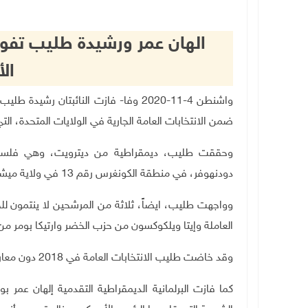
الهان عمر ورشيدة طليب تفوز
ال
واشنطن 4-11-2020 وفا- فازت النائبتان 
ضمن الانتخابات العامة الجارية في الولايات المتحدة، ا
وحققت طليب، ديمقراطية من ديترويت، وهي فلسطين
دودنهوفر، في منطقة الكونغرس رقم 13 في ولاية ميشيغان
وواجهت طليب، ايضاً، ثلاثة من المرشحين لا ينتمون 
العاملة وإيتا ويلكوكسون من حزب الخضر وارتيكا بومر 
وقد خاضت طليب الانتخابات العامة في 2018 دون معارضة لمدة عامين
كما فازت البرلمانية الديمقراطية التقدمية إلهان عمر 