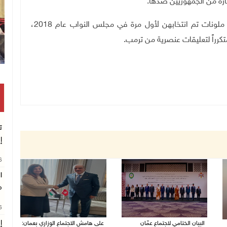
اره من الجمهوريين ضدها.
وإلهان (الحان) عمر، هي واحدة من أربع نساء تقدميات ملونات تم انتخابهن لأول مرة في مجلس النواب عام 2018،
تكرراً لتعليقات عنصرية من ترمب
.
ت
إ
26
ا
م
26
إ
البيان الختامي لاجتماع عمّان
على هامش الاجتماع الوزاري بعمان: