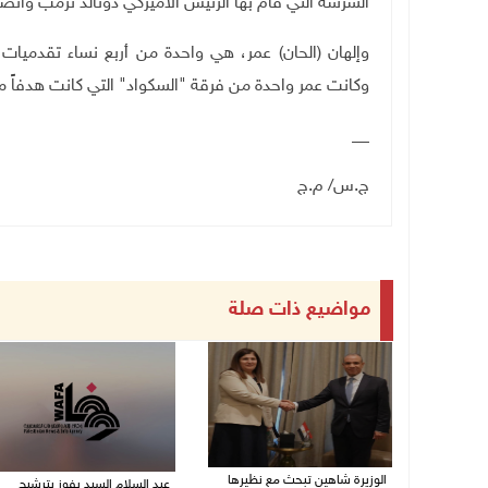
الشرسة التي قام بها الرئيس الأميركي دونالد ترمب وأنص
وكانت عمر واحدة من فرقة "السكواد" التي كانت هدفاً م
__
ج.س/ م.ج
مواضيع ذات صلة
الوزيرة شاهين تبحث مع نظيرها
عبد السلام السيد يفوز بترشيح