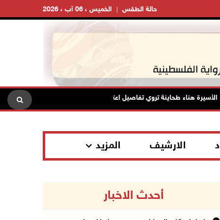
حالة الطقس
الخميس ، 06 آب ، 2026
سيرة هناء طحاينة تروي تفاصيل اعتقالها: حُرمت من وداع أطفالها وتعرضت للإها
د
الارشيف
المزيد
أحدث الاخبار