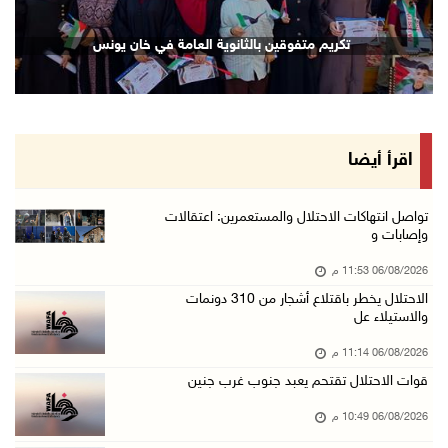
إصابة مسن بجروح ورضوض إثر اعتداء جيش الاحتلال ...
تكريم متفوقين بالثانوية العامة في خان يونس
06/آب/2026 09:13 م
ورشة توصي بخطة عاجلة لاستعادة التعليم الوجاهي ...
06/آب/2026 09:08 م
الرئيس يستقبل مجلس بلدية رام الله ويشدد على د ...
اقرأ أيضا
06/آب/2026 08:36 م
جماهير شعبنا تشيع جثمان الشهيد علاء صبيح في ت ...
تواصل انتهاكات الاحتلال والمستعمرين: اعتقالات
وإصابات و
06/آب/2026 08:33 م
06/08/2026 11:53 م
الاحتلال يوسع حملات الدهم والاعتقال في قلنديا ...
الاحتلال يخطر باقتلاع أشجار من 310 دونمات
06/آب/2026 08:06 م
والاستيلاء عل
الرئيس المصري وملك البحرين يشددان على ضرورة ت ...
06/08/2026 11:14 م
06/آب/2026 07:57 م
قوات الاحتلال تقتحم يعبد جنوب غرب جنين
الاحتلال يخطر بإزالة أشجار زيتون والاستيلاء ع ...
06/08/2026 10:49 م
06/آب/2026 07:53 م