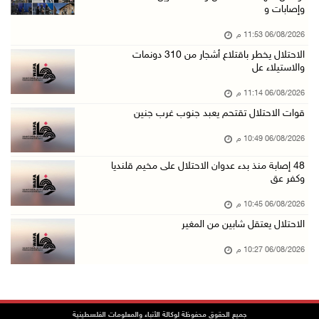
وإصابات و
06/آب/2026 08:33 م
06/08/2026 11:53 م
الاحتلال يوسع حملات الدهم والاعتقال في قلنديا ...
الاحتلال يخطر باقتلاع أشجار من 310 دونمات
06/آب/2026 08:06 م
والاستيلاء عل
الرئيس المصري وملك البحرين يشددان على ضرورة ت ...
06/08/2026 11:14 م
06/آب/2026 07:57 م
قوات الاحتلال تقتحم يعبد جنوب غرب جنين
الاحتلال يخطر بإزالة أشجار زيتون والاستيلاء ع ...
06/08/2026 10:49 م
06/آب/2026 07:53 م
48 إصابة منذ بدء عدوان الاحتلال على مخيم قلنديا
رابطة العالم الإسلامي تدين تواصل انتهاكات الا ...
وكفر عق
06/آب/2026 07:36 م
06/08/2026 10:45 م
اليونيسف: استشهاد 300 طفل منذ وقف إطلاق النار ...
الاحتلال يعتقل شابين من المغير
06/آب/2026 07:34 م
06/08/2026 10:27 م
الاحتلال يدمّر بيت الزوجية قبل ساعات من الزفا ...
06/آب/2026 07:27 م
إصابتان بالرصاص والاعتداء خلال اقتحام الاحتلا ...
جميع الحقوق محفوظة لوكالة الأنباء والمعلومات الفلسطينية