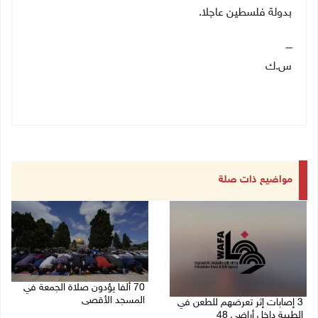
بدولة فلسطين عاجلا.
ــــ
س.ك
مواضيع ذات صلة
70 ألفا يؤدون صلاة الجمعة في
المسجد الأقصى
3 إصابات إثر تعرضهم للطعن في
الطيبة داخل أراضي 48