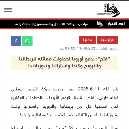
أهم الاخبار
غرب جنين
تواصل انتهاكات الاحتلال والمستعمرين: إصابات واعتقالات واقتحام
MENU
الرئيسية
محلية
تاريخ النشر: 11/06/2025 09:03 ص
"فتح": ندعو أوروبا لخطوات مماثلة لبريطانيا
والنرويج وكندا واستراليا ونيوزيلاندا
رام الله 11-6-2025 وفا- رحبت حركة التحرير الوطني
الفلسطيني "فتح" بشدة، اليوم الأربعاء، بالخطوات العقابية
التي اتخذتها كل من بريطانيا والنرويج واستراليا وكندا
ونيوزيلاندا، أمس الثلاثاء، ضد أعضاء الحكومة الإسرائيلية.
وقال المتحدث باسم حركة "فتح" جمال نزال، إن أوضاعا