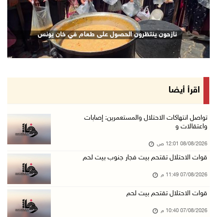
07/آب/2026 08:48 م
نادي الأسير: تجديد أمرَ منع زيارات الأسرى إجر ...
نازحون ينتظرون الحصول على طعام في خان يونس
07/آب/2026 08:24 م
مستعمرون يهاجمون قرية أبو نجيم ويصيبون مواطني ...
07/آب/2026 08:08 م
مستعمرون يهاجمون مساكن المواطنين في خربة الحم ...
اقرأ أيضا
07/آب/2026 07:09 م
بعد تجديد منع زيارات المعتقلين: أبو الحمص يدع ...
تواصل انتهاكات الاحتلال والمستعمرين: إصابات
واعتقالات و
07/آب/2026 06:26 م
08/08/2026 12:01 ص
الرئاسة ترحب بإطلاق السعودية التحالف البحري ا ...
قوات الاحتلال تقتحم بيت فجار جنوب بيت لحم
07/آب/2026 06:17 م
07/08/2026 11:49 م
(محدث) نابلس: إصابة مواطن واعتقاله إثر هجوم ل ...
07/آب/2026 06:04 م
قوات الاحتلال تقتحم بيت لحم
الرئاسة ترحب باتفاقية مكة للدفاع المشترك بين ...
07/08/2026 10:40 م