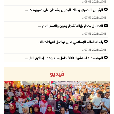
06/آب/2026 08:06 م
الرئيس المصري وملك البحرين يشددان على ضرورة ت ...
06/آب/2026 07:57 م
الاحتلال يخطر بإزالة أشجار زيتون والاستيلاء ع ...
06/آب/2026 07:53 م
رابطة العالم الإسلامي تدين تواصل انتهاكات الا ...
06/آب/2026 07:36 م
اليونيسف: استشهاد 300 طفل منذ وقف إطلاق النار ...
06/آب/2026 07:34 م
فيديو
الاحتلال يدمّر بيت الزوجية قبل ساعات من الزفا ...
06/آب/2026 07:27 م
إصابتان بالرصاص والاعتداء خلال اقتحام الاحتلا ...
06/آب/2026 06:56 م
revious
Next
الاحتلال يسلم جثمان الشهيد علاء صبيح من قرية ...