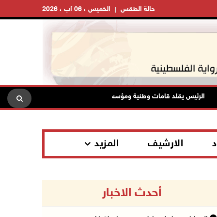
حالة الطقس
الخميس ، 06 آب ، 2026
الرئيس يقلد قامات وطنية ومؤسسين في "اتحاد الكتاب" والأدباء أوسمة الثقافة
د
الارشيف
المزيد
أحدث الاخبار