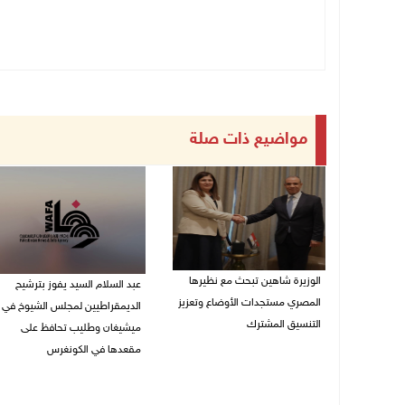
مواضيع ذات صلة
الوزيرة شاهين تبحث مع نظيرها
عبد السلام السيد يفوز بترشيح
المصري مستجدات الأوضاع وتعزيز
الديمقراطيين لمجلس الشيوخ في
التنسيق المشترك
ميشيغان وطليب تحافظ على
مقعدها في الكونغرس
05/08/2026 10:43 م
05/08/2026 06:43 م