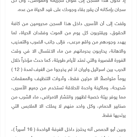
إذ تحول هذا السجن إلى عنوان للجريمة والفوضى، وأن كل
سجان بإمكانه أن يقرر بقاء وجودك على قيد الحياة من عده.
ولفت إلى أن الأسرى داخل هذا السجن محرومين من كافة
الحقوق، ويقتربون كل يوم من الموت وفقدان الحياة، لما
يهدد وجودهم من واقع مرعب، فإلى جانب الضرب والتعذيب
والاهانة، يحاربون بحرمانهم من ماء الاغتسال الا في وقت
الفورة القصيرة والتي تمتد لأيام طويلة، كما حدث مؤخراً خلال
الحرب بين اسرائيل وايران اذ لم يخرجوا من الغرف لمدة ( 12 )
يوماً متواصلاً الا مرتين فقط، وأدوات التنظيف والمعقمات
شحيحة، وماكينة واحدة للحلاقة تستخدم من جميع الأسرى،
مما يوفر بيئة خصبة لظهور وانتشار الامراض، ماء الشرب من
صنابير الحمام، وكل واحد منهم لا يملك الا الملابس التي
يرتديها فقط
.
وبين أبو الحمص أنه يحتجز داخل الغرفة الواحدة ( 16 أسيراً )،