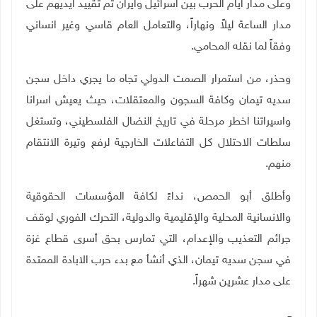
وعلى مدار أيام الحرب بين اسرائيل وايران تم تقييد أيديهم على
مدار الساعة ليلاً ونهاراً، والتعامل العام قاسي وغير انساني
وفقاً لما نقله المحامي
.
وحذر، من استمرار الصمت الدولي تجاه ما يجري داخل سجن
سديه تيمان وكافة السجون والمعتقلات، حيث يعيش اسرانا
واسيراتنا اخطر مرحلة في تاريخ النضال الفلسطيني، وتستغل
سلطات الاحتلال كل التفاعلات الخارجية لرفع وتيرة الانتقام
منهم
.
وأطلق أبو الحمص، نداءً لكافة المؤسسات الحقوقية
والانسانية المحلية والإقليمية والدولية، التحرك الفوري لوقف
جرائم التعذيب والإعدام، التي تمارس بحق أسرى قطاع غزة
في سجن سديه تيمان، الذي أنشأ مع بدء حرب الابادة الممتدة
على مدار عشرين شهراً
.
ــ