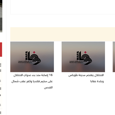
إ
ا
الاحتلال يقتحم مدينة طوباس
16 إصابة منذ بدء عدوان الاحتلال
26
وبلدة عقابا
على مخيم قلنديا وكفر عقب شمال
القدس
ا
06/08/2026 05:23 م
م
06/08/2026 04:26 م
26
ا