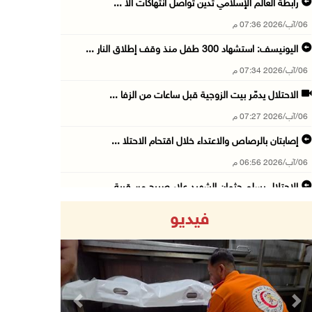
رابطة العالم الإسلامي تدين تواصل انتهاكات الا ...
06/آب/2026 07:36 م
اليونيسف: استشهاد 300 طفل منذ وقف إطلاق النار ...
06/آب/2026 07:34 م
الاحتلال يدمّر بيت الزوجية قبل ساعات من الزفا ...
06/آب/2026 07:27 م
إصابتان بالرصاص والاعتداء خلال اقتحام الاحتلا ...
06/آب/2026 06:56 م
الاحتلال يسلم جثمان الشهيد علاء صبيح من قرية ...
06/آب/2026 06:38 م
فيديو
دودين والتميمي يسلمان قرار تخصيص أرض لصالح مد ...
06/آب/2026 06:28 م
بيت لحم: حجاوي يتفقد بلدة نحالين ويطلع على اح ...
06/آب/2026 06:13 م
Previous
Next