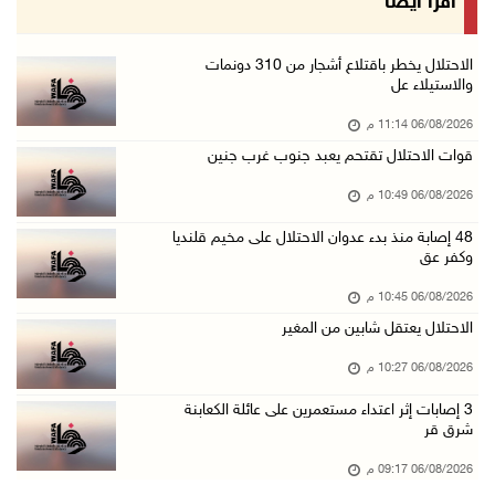
اقرأ أيضا
06/آب/2026 08:33 م
الاحتلال يوسع حملات الدهم والاعتقال في قلنديا ...
الاحتلال يخطر باقتلاع أشجار من 310 دونمات
والاستيلاء عل
06/آب/2026 08:06 م
06/08/2026 11:14 م
الرئيس المصري وملك البحرين يشددان على ضرورة ت ...
قوات الاحتلال تقتحم يعبد جنوب غرب جنين
06/آب/2026 07:57 م
06/08/2026 10:49 م
الاحتلال يخطر بإزالة أشجار زيتون والاستيلاء ع ...
06/آب/2026 07:53 م
48 إصابة منذ بدء عدوان الاحتلال على مخيم قلنديا
وكفر عق
رابطة العالم الإسلامي تدين تواصل انتهاكات الا ...
06/08/2026 10:45 م
06/آب/2026 07:36 م
الاحتلال يعتقل شابين من المغير
اليونيسف: استشهاد 300 طفل منذ وقف إطلاق النار ...
06/08/2026 10:27 م
06/آب/2026 07:34 م
‏3 إصابات إثر اعتداء مستعمرين على عائلة الكعابنة
الاحتلال يدمّر بيت الزوجية قبل ساعات من الزفا ...
شرق قر
06/آب/2026 07:27 م
06/08/2026 09:17 م
إصابتان بالرصاص والاعتداء خلال اقتحام الاحتلا ...