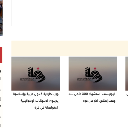
ا
26
ل
اليونيسف: استشهاد 300 طفل منذ
وزراء خارجية 8 دول عربية وإسلامية
إ
وقف إطلاق النار في غزة
يدينون الانتهاكات الإسرائيلية
ج
المتواصلة في غزة
06/08/2026 07:34 م
26
06/08/2026 02:17 م
ا