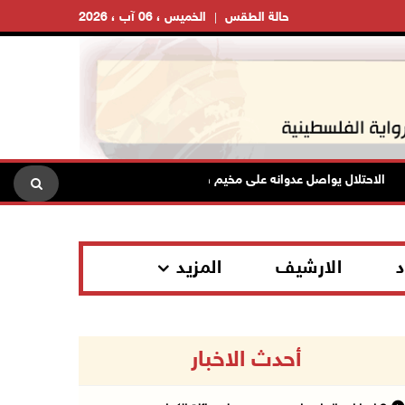
حالة الطقس
الخميس ، 06 آب ، 2026
الاحتلال يواصل عدوانه على مخيم قلنديا لليوم الثاني: هدم محال تجارية ومداه
د
الارشيف
المزيد
أحدث الاخبار