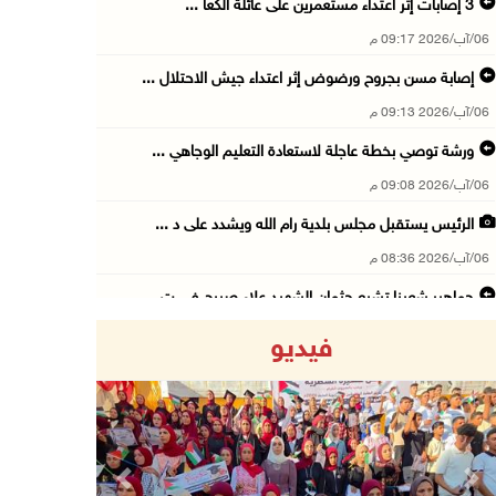
06/آب/2026 09:17 م
إصابة مسن بجروح ورضوض إثر اعتداء جيش الاحتلال ...
06/آب/2026 09:13 م
ورشة توصي بخطة عاجلة لاستعادة التعليم الوجاهي ...
06/آب/2026 09:08 م
الرئيس يستقبل مجلس بلدية رام الله ويشدد على د ...
06/آب/2026 08:36 م
جماهير شعبنا تشيع جثمان الشهيد علاء صبيح في ت ...
06/آب/2026 08:33 م
فيديو
الاحتلال يوسع حملات الدهم والاعتقال في قلنديا ...
06/آب/2026 08:06 م
الرئيس المصري وملك البحرين يشددان على ضرورة ت ...
06/آب/2026 07:57 م
Previous
Next