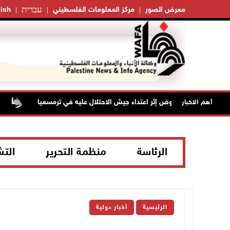
עברית
معرض الصور
مركز المعلومات الفلسطيني
ish
سن بجروح ورضوض إثر اعتداء جيش الاحتلال عليه في ترمسعيا
أهم الاخبار
الرئاسة
منظمة التحرير
الت
الرئيسية
أخبار دولية