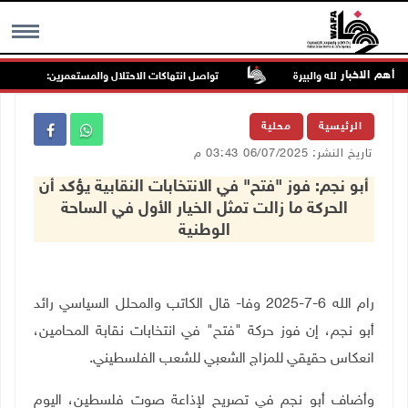
أهم الاخبار
تواصل انتهاكات الاحتلال والمستعمرين: إصابات واعتق
MENU
الرئيسية
محلية
تاريخ النشر: 06/07/2025 03:43 م
أبو نجم: فوز "فتح" في الانتخابات النقابية يؤكد أن
الحركة ما زالت تمثل الخيار الأول في الساحة
الوطنية
رام الله 6-7-2025 وفا- قال الكاتب والمحلل السياسي رائد
أبو نجم، إن فوز حركة "فتح" في انتخابات نقابة المحامين،
انعكاس حقيقي للمزاج الشعبي للشعب الفلسطيني
.
وأضاف أبو نجم في تصريح لإذاعة صوت فلسطين، اليوم