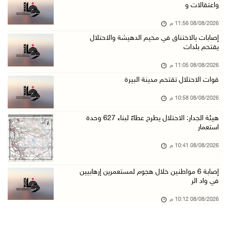
واعتقالات و
08/آب/2026 07:07 م
08/08/2026 11:56 م
مستعمرون يقتحمون بلدة بيت عور التحتا وقرية جل ...
إصابات بالاختناق في مخيم الدهيشة والاحتلال
08/آب/2026 06:39 م
يقتحم بلدات
فلسطين تدين الهجوم على ناقلة إماراتية في مضيق ...
08/08/2026 11:05 م
08/آب/2026 06:25 م
قوات الاحتلال تقتحم مدينة البيرة
شعراء غزة يوثقون النزوح والفقد بقصائد من الخي ...
08/08/2026 10:58 م
08/آب/2026 06:23 م
هيئة الجدار: الاحتلال يطرح عطاءً لبناء 627 وحدة
الجامعة العربية الأمريكية تختتم فعاليات تخريج ...
استعمار
08/آب/2026 06:20 م
08/08/2026 10:41 م
إصابات بالاختناق خلال اقتحام الاحتلال قرية ال ...
إصابة 6 مواطنين خلال هجوم لمستعمرين إرهابيين
08/آب/2026 05:52 م
في واد الر
الحايك: نقود جهودا وطنية لحماية المواقع الأثر ...
08/08/2026 10:12 م
08/آب/2026 04:50 م
أطفال مبتورو الأطراف يتحدّون الألم بكرة القدم ...