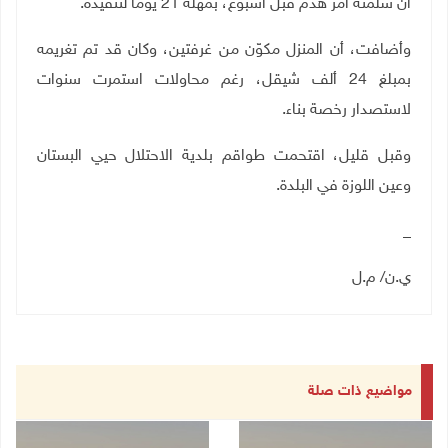
أن سلمته أمر هدم قبل أسبوع، بمهلة 21 يومًا لتنفيذه.
وأضافت، أن المنزل مكوّن من غرفتين، وكان قد تم تغريمه
بمبلغ 24 ألف شيقل، رغم محاولات استمرت سنوات
لاستصدار رخصة بناء
.
وقبل قليل، اقتحمت طواقم بلدية الاحتلال حيي البستان
وعين اللوزة في البلدة.
_
ي.ن/ م.ل
مواضيع ذات صلة