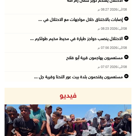
الاحتلال يقتحم كوبر شمال رام الله
08/آب/2026 08:27 م
إصابات بالاختناق خلال مواجهات مع الاحتلال في ...
08/آب/2026 08:23 م
الاحتلال ينصب حواجز طيارة في محيط مخيم طولكرم ...
08/آب/2026 07:56 م
مستعمرون يهاجمون قرية أبو فلاح
08/آب/2026 07:07 م
مستعمرون يقتحمون بلدة بيت عور التحتا وقرية جل ...
08/آب/2026 06:39 م
فيديو
فلسطين تدين الهجوم على ناقلة إماراتية في مضيق ...
08/آب/2026 06:25 م
شعراء غزة يوثقون النزوح والفقد بقصائد من الخي ...
08/آب/2026 06:23 م
revious
Next
الجامعة العربية الأمريكية تختتم فعاليات تخريج ...