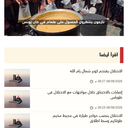
08/آب/2026 06:20 م
إصابات بالاختناق خلال اقتحام الاحتلال قرية ال ...
نازحون ينتظرون الحصول على طعام في خان يونس
08/آب/2026 05:52 م
الحايك: نقود جهودا وطنية لحماية المواقع الأثر ...
08/آب/2026 04:50 م
أطفال مبتورو الأطراف يتحدّون الألم بكرة القدم ...
اقرأ أيضا
08/آب/2026 04:42 م
جلسة لمجلس الأمن بشأن الضفة الغربية الثلاثاء ...
الاحتلال يقتحم كوبر شمال رام الله
08/آب/2026 04:03 م
08/08/2026 08:27 م
50 طفلا وطفلة من القدس يستعدون للمغادرة إلى ا ...
إصابات بالاختناق خلال مواجهات مع الاحتلال في
طوباس
08/آب/2026 03:51 م
مستعمر إرهابي يُطلق مواشيه في أراضي الطيبة شر ...
08/08/2026 08:23 م
08/آب/2026 02:37 م
الاحتلال ينصب حواجز طيارة في محيط مخيم
طولكرم وسط اطلاق
إصابتان في هجوم للمستعمرين الإرهابيين على بيت ...