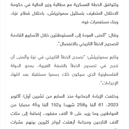
وتتوافق الخطة العسكرية مع مطالبة وزير المالية في حكومة
الاحتلال المتطرف بتسلئيل سموتريتش، باحتلال قطاع غزة،
وبناء مستعمرات فيه.
وقال: "أتمنى العودة إلى المستوطنتين خلال الأسابيع القادمة
لتصحيح الخطأ التاريخي بالانفصال".
وتابع سموتريتش: "نصحح الخطأ التاريخي في غزة وأتمنى أن
ننجح في تصحيح الخطأ بالضفة الغربية، بمحو الدولة
الفلسطينية الذي سيكون ذلك رسميا مستقبلا بعد انتهاء
الإجراءات".
وخلفت الإبادة الجماعية منذ السابع من تشرين أول/ أكتوبر
2023، 61 ألفا و258 شهيدا و152 ألفا و45 مصابا من
المواطنين وما يزيد على 9 آلاف مفقود، إضافة إلى مئات
آلاف النازحين ومجاعة أزهقت أرواح كثيرين بينهم عشرات