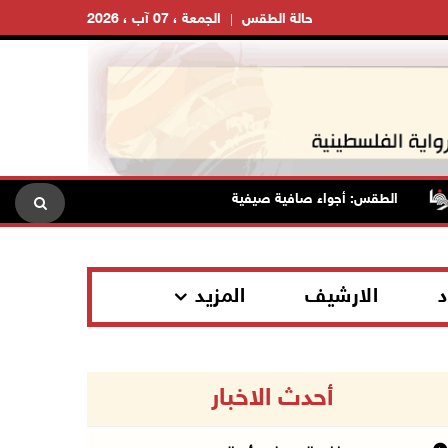
حالة الطقس
الجمعة ، 07 آب ، 2026
الطقس: أجواء صافية صيفية والحرارة حول معدلها العام
محا
د
الارشيف
المزيد
أحدث الاخبار