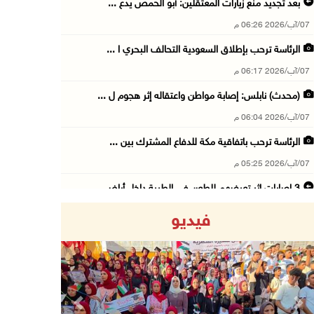
بعد تجديد منع زيارات المعتقلين: أبو الحمص يدع ...
07/آب/2026 06:26 م
الرئاسة ترحب بإطلاق السعودية التحالف البحري ا ...
07/آب/2026 06:17 م
(محدث) نابلس: إصابة مواطن واعتقاله إثر هجوم ل ...
07/آب/2026 06:04 م
الرئاسة ترحب باتفاقية مكة للدفاع المشترك بين ...
07/آب/2026 05:25 م
3 إصابات إثر تعرضهم للطعن في الطيبة داخل أراض ...
07/آب/2026 04:57 م
فيديو
بيروت: اللجنة الفنية للمجلس الوطني تناقش التر ...
07/آب/2026 03:31 م
السعودية وتركيا وباكستان توقع اتفاقية مكة للد ...
07/آب/2026 02:38 م
Previous
Next