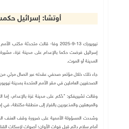
أوتشا: إسرائيل حكمت
نيويورك 13-9-2025 وفا- قالت متحدثة مك
إسرائيل فرضت حكما بالإعدام على مدينة غزة، مشيرة إ
المدينة أو الموت
.
جاء ذلك خلال مؤتمر صحفي عقدته عبر اتصال مرئي من 
الصحفيين العاملين في مقر الأمم المتحدة بمدينة نيويورك
وقالت تشيريفكو: "حُكم على مدينة غزة بالإعدام، إما ال
والمرهقين والمذعورين بالفرار إلى منطقة مكتظة، في إشار
وشددت المسؤولة الأممية على ضرورة وقف العنف المروع
أمام سلام دائم قبل فوات الأوان؛ أصوات لإسكات القناب