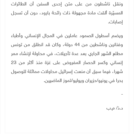
ونقل ناشطون من على متن إحدى السفن أن الطائرات
المسيّرة ألقت مادة مجهولة ذات رائحة بارود، دون أن تسجل
إصابات
.
ويضم أسطول الصمود عاملين في المجال الإنساني وأطباء
وفنانين وناشطين من 44 دولة، وكان قد انطلق من تونس
مطلع الشهر الجاري بعد عدة تأجيلات، في محاولة لإنشاء ممر
إنساني وكسر الحصار المفروض على غزة منذ أكثر من 23
شهرا، فيما سبق أن منعت إسرائيل محاولات مماثلة للوصول
بحرا في يونيو/حزيران ويوليو/تموز الماضيين
.
-
د.ذ/ م.ب