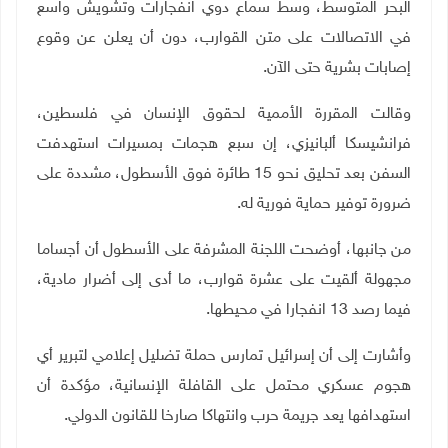
البحر المتوسط، وسط سماع دوي انفجارات وتشويش واسع
في الاتصالات على متن القوارب، دون أن يعلن عن وقوع
إصابات بشرية حتى الآن
.
وقالت المقررة الأممية لحقوق الإنسان في فلسطين،
فرانشيسكا ألبانيزي، إن سبع هجمات بمسيرات استهدفت
السفن بعد تحليق نحو 15 طائرة فوق الأسطول، مشددة على
ضرورة توفير حماية فورية له
.
من جانبها، أوضحت اللجنة المشرفة على الأسطول أن أجساما
مجهولة ألقيت على عشرة قوارب، ما أدى إلى أضرار مادية،
فيما رصد 13 انفجارا في محيطها
.
وأشارت إلى أن إسرائيل تمارس حملة تضليل إعلامي لتبرير أي
هجوم عسكري محتمل على القافلة الإنسانية، مؤكدة أن
استهدافها يعد جريمة حرب وانتهاكا صارخا للقانون الدولي
.