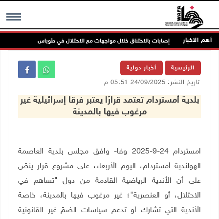
أهم الاخبار
إصابات بالاختناق خلال مواجهات مع الاحتلال في طوباس
مس
MENU
الرئيسية
أخبار دولية
تاريخ النشر: 24/09/2025 05:51 م
بلدية أمستردام تعتمد قرارًا يعتبر فرقا إسرائيلية غير
مرغوب فيها بالمدينة
امستردام 24-9-2025 وفا- وافق مجلس بلدية العاصمة
الهولندية أمستردام، اليوم الأربعاء، على مشروع قرار ينصّ
على أن الأندية الرياضية القادمة من دول "تساهم في
الاحتلال، أو العنصرية"؛ غير مرغوب فيها بالمدينة، خاصة
الأندية التي تشارك أو تدعم سياسات الضمّ غير القانونية