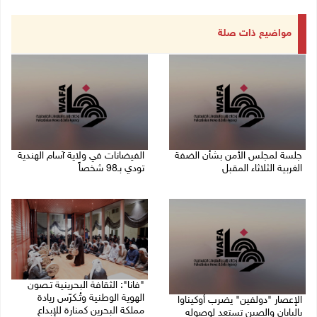
مواضيع ذات صلة
جلسة لمجلس الأمن بشأن الضفة
الفيضانات في ولاية آسام الهندية
الغربية الثلاثاء المقبل
تودي بـ98 شخصاً
08/08/2026 04:03 م
08/08/2026 12:42 م
"فانا": الثقافة البحرينية تـصون
الهوية الوطنية وتُـكرّس ريادة
الإعصار "دولفين" يضرب أوكيناوا
مملكة البحرين كمنارة للإبداع
باليابان والصين تستعد لوصوله