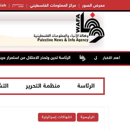
עברית
معرض الصور
مركز المعلومات الفلسطيني
ish
 منزلا شرق الخليل
الرئاسة تدين وتحذر الاحتلال من استمرار حرب
أهم الاخبار
الرئاسة
منظمة التحرير
الت
الرئيسية
انتهاكات إسرائيلية