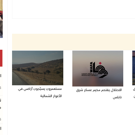
ا
26
ق
مستعمرون يسيّجون أراضي في
الاحتلال يقتحم مخيم عسكر شرق
من
الأغوار الشمالية
نابلس
ن
06/08/2026 10:01 ص
م
06/08/2026 11:11 ص
26
ا