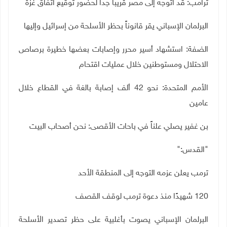
ترامب: قد أتوجه إلى مصر قريباً جداً لحضور توقيع اتفاق غزة
البرلمان الإسباني يقر قانوناً بحظر الأسلحة من إسرائيل وإليها
الضفة: استشهاد أسير محرر وإصابات بعضها خطيرة برصاص
الاحتلال ومستوطنين خلال عمليات اقتحام
الأمم المتحدة: نحو 42 ألف إصابة بالغة في القطاع خلال
عامين
بن غفير يصلي علناً في باحات الأقصى: نحن أصحاب البيت
"
القدس
":
ترمب يعلن عزمه التوجه إلى المنطقة الأحد
120
شهيدًا منذ دعوة ترمب لوقف القصف
البرلمان الإسباني يصوت بأغلبية على حظر تصدير الأسلحة