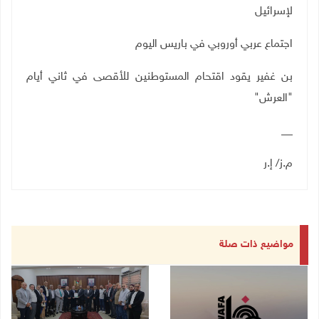
لإسرائيل
اجتماع عربي أوروبي في باريس اليوم
بن غفير يقود اقتحام المستوطنين للأقصى في ثاني أيام
"العرش
"
__
م.ز/ إ.ر
مواضيع ذات صلة