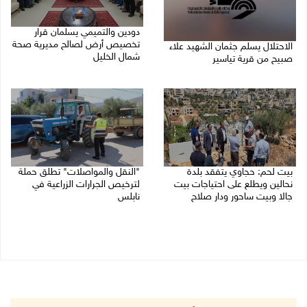
دودين والتميمي يسلمان قرار
تخصيص أرض لصالح مديرية صحة
الاحتلال يسلم جثمان الشهيد علاء
شمال الخليل
صبيح من قرية تياسير
06/08/2026 06:28 م
06/08/2026 06:38 م
بيت لحم: حجاوي يتفقد بلدة
"النقل والمواصلات" تطلق حملة
نحالين ويطلع على احتياجات بيت
لترخيص الجرارات الزراعية في
جالا وبيت ساحور ودار صلاح
نابلس
06/08/2026 06:13 م
06/08/2026 05:18 م