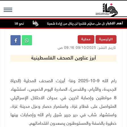
أهم الاخبار
دوان الاحتلال على مخيّم قلنديا لن ينال من إرادة شعبنا
نحو 58 ألف إصابة بجدري الماء في قطاع غزة منذ بداية العام
MENU
الرئيسية
محلية
تاريخ النشر: 09/10/2025 09:16 ص
أبرز عناوين الصحف الفلسطينية
رام الله 9-10-2025 وفا- أبرزت الصحف المحلية (الحياة
الجديدة، والأيام، والقدس)، الصادرة اليوم الخميس، استشهاد
8 مواطنين وإصابة آخرين في عدوان الاحتلال الإسرائيلي
المتواصل على قطاع غزة، واستمرار حصار وعزل مدينة غزة،
واستشهاد شاب في دير جرير شرق رام الله وإصابات بينها
خطيرة بالضفة والمستوطنون يصعدون اقتحاماتهم
.