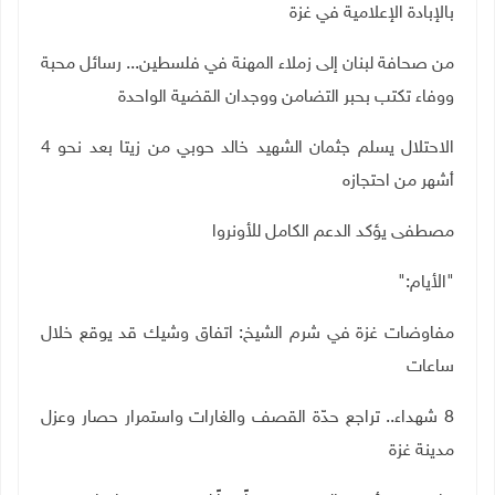
بالإبادة الإعلامية في غزة
من صحافة لبنان إلى زملاء المهنة في فلسطين... رسائل محبة
ووفاء تكتب بحبر التضامن ووجدان القضية الواحدة
الاحتلال يسلم جثمان الشهيد خالد حوبي من زيتا بعد نحو 4
أشهر من احتجازه
مصطفى يؤكد الدعم الكامل للأونروا
"
الأيام
":
مفاوضات غزة في شرم الشيخ: اتفاق وشيك قد يوقع خلال
ساعات
8
شهداء.. تراجع حدّة القصف والغارات واستمرار حصار وعزل
مدينة غزة