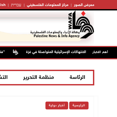
עברית
معرض الصور
مركز المعلومات الفلسطيني
ish
"فتح": عدوان
أهم الاخبار
الرئاسة
منظمة التحرير
الت
الرئيسية
أخبار دولية