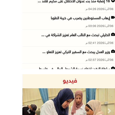
16 إصابة منذ بدء عدوان الاحتلال على مخيم قلند ...
06/آب/2026 04:26 م
إرهاب المستوطنين يضرب في خربة الطوبا
06/آب/2026 03:06 م
الخليلي تبحث مع النائب العام تعزيز الشراكة في ...
06/آب/2026 02:41 م
وزير العدل يبحث مع السفير التركي تعزيز التعاو ...
06/آب/2026 02:37 م
سلطة النقد: ارتفاع نسبة الشمول المالي في فلسط ...
06/آب/2026 02:31 م
فيديو
"فتح": عدوان الاحتلال على مخيّم قلنديا لن ينا ...
06/آب/2026 02:28 م
وزراء خارجية 8 دول عربية وإسلامية يدينون الان ...
06/آب/2026 02:17 م
Previous
Next