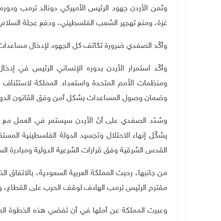
وثمن الأردن جهود الرئيس الأميركي دونالد ترمب ودوره ا
غزة، ومنع تهجير الشعب الفلسطيني، ودفع عجلة السلام ا
وأكّد الصفدي ضرورة تكاتف كل الجهود لإدخال مساعدات إن
وأكّد استمرار الأردن بدوره الإنساني الرئيس في إدخا
ومنظمات الأمم المتحدة واستعداد المملكة لاستئناف إد
وضمان وصول المساعدات بشكل آمن وفق القانون الدولي 
وشدّد الصفدي على أنّ الأردن سيستمر في العمل مع ال
القدس الشرقية وفق قرارات الشرعية الدولية ومبادرة السل
من جانبها، رحبت المملكة العربية السعودية، بالاتفاق ال
مقترح الرئيس ترمب الهادف لوقف الحرب على القطاع، و
وعبرت المملكة عن أملها في أن تفضي هذه الخطوة المه