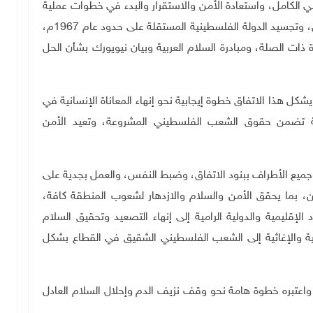
 الكامل، واستعادة الأمن والاستقرار والبدء في خطوات عملية
لتحقيق السلام العادل والشامل على أساس حل الدولتين، وتجسيد الدولة الفلسطينية المستقلة على حدود عام 1967م،
 ذات الصلة، ومبادرة السلام العربية وبيان نيويورك بشأن الحل
شكل هذا الاتفاق خطوة إيجابية نحو إنهاء المعاناة الإنسانية في
مة تضمن حقوق الشعب الفلسطيني المشروعة، وتعيد الأمن
م جميع الأطراف ببنود الاتفاق، وضبط النفس، والعمل بجدية على
 بما يحقق الأمن والسلام والازدهار لشعوب المنطقة كافة،
الإقليمية والدولية الرامية إلى إنهاء التصعيد وتحقيق السلام
ة والإغاثية إلى الشعب الفلسطيني الشقيق في القطاع بشكل
ق واعتبره خطوة هامة نحو وقف نزيف الدم وإحلال السلام العادل