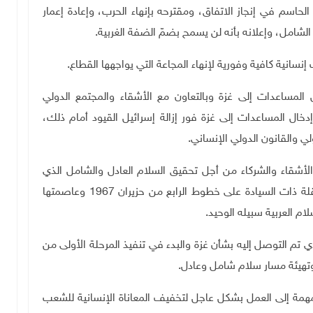
لحاسم في إنجاز الاتفاق، ومقترحه بإنهاء الحرب، وإعادة إعمار
لشامل، وإعلانه بأنه لن يسمح بضمّ الضفة الغربية
.
سانية كافية وفورية لإنهاء المجاعة التي يواجهها القطاع
.
ل المساعدات إلى غزة وبالتعاون مع الأشقاء والمجتمع الدولي
خال المساعدات إلى غزة فور إزالة إسرائيل القيود أمام ذلك،
والقانون الدولي الإنساني
.
أشقاء والشركاء من أجل تحقيق السلام العادل والشامل الذي
يشكّل إنهاء الاحتلال وتجسيد الدولة الفلسطينية المستقلة ذات السيادة على خطوط الرابع من حزيران 1967 وعاصمتها
ام العربية سبيله الوحيد
.
ذي تم التوصل إليه بشأن غزة والبدء في تنفيذ المرحلة الأولى من
تهيئة مسار سلام شامل وعادل
.
مة إلى العمل بشكل عاجل لتخفيف المعاناة الإنسانية للشعب