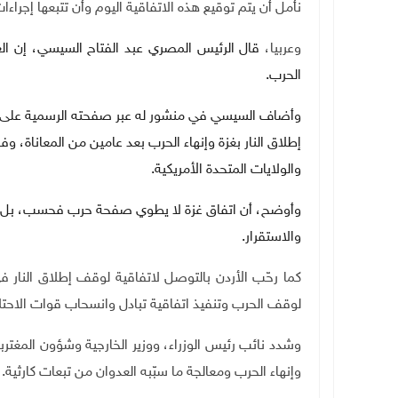
نأمل أن يتم توقيع هذه الاتفاقية اليوم وأن تتبعها إجراءات
وعربيا،
قال الرئيس المصري عبد الفتاح السيسي، إن العا
الحرب.
وأضاف السيسي في منشور له عبر صفحته الرسمية على مو
إطلاق النار بغزة وإنهاء الحرب بعد عامين من المعاناة، 
والولايات المتحدة الأمريكية
.
وأوضح، أن اتفاق غزة لا يطوي صفحة حرب فحسب، بل يف
والاستقرار
.
كما رحّب الأردن بالتوصل لاتفاقية لوقف إطلاق النار في
لوقف الحرب وتنفيذ اتفاقية تبادل وانسحاب قوات الاحتل
وشدد نائب رئيس الوزراء، ووزير الخارجية وشؤون المغترب
وإنهاء الحرب ومعالجة ما سبّبه العدوان من تبعات كارثية
.