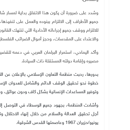
وشدد على ضرورة أن يكون هذا الاتفاق بداية لمسار شامل ل
جميع الأطراف إلى الالتزام ببنوده والعمل على تنفيذها
للالتزام ووقف جميع إجراءاته الأحادية التي تنتهك الق
والاعتداء على المقدسات، وحجز أموال الضرائب الفلسطي
وأكد اليماحي، استمرار البرلمان العربي في دعمه للق
مصيره وإقامة دولته المستقلة ذات السيادة.
بدورها، رحبت منظمة التعاون الإسلامي بالإعلان عن ال
خطوة نحو تحقيق الوقف الدائم والشامل للعدوان الإسرا
وتوفير المساعدات الإنسانية بشكل كاف ودون عوائق، والب
وأشادت المنظمة، بجهود جميع الوسطاء في التوصل إلى
أجل تحقيق العدالة والسلام من خلال إنهاء الاحتلال و
يونيو/حزيران 1967 وعاصمتها القدس الشرقية.