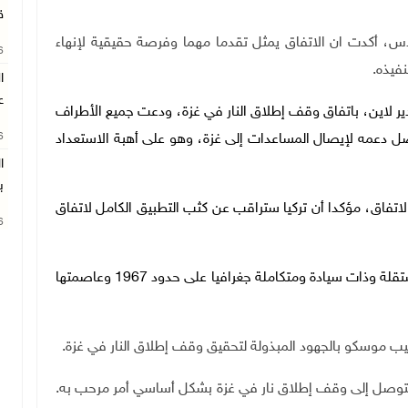
ق
الاس، أكدت ان الاتفاق يمثل تقدما مهما وفرصة حقيقية لإنهاء
26
فيذه.
ع
ير لاين، باتفاق وقف إطلاق النار في غزة، ودعت جميع الأطراف
26
واصل دعمه لإيصال المساعدات إلى غزة، وهو على أهبة الاستعداد
ب
اتفاق، مؤكدا أن تركيا ستراقب عن كثب التطبيق الكامل لاتفاق
26
وشدد على مواصلة النضال حتى قيام دولة فلسطين مستقلة وذات سيادة ومتكاملة جغرافيا على حدود 1967 وعاصمتها
ب موسكو بالجهود المبذولة لتحقيق وقف إطلاق النار في غزة
.
وصل إلى وقف إطلاق نار في غزة بشكل أساسي أمر مرحب به.