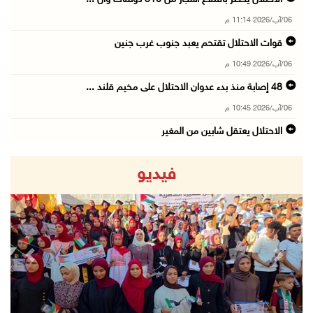
06/آب/2026 11:14 م
قوات الاحتلال تقتحم يعبد جنوب غرب جنين
06/آب/2026 10:49 م
48 إصابة منذ بدء عدوان الاحتلال على مخيم قلند ...
06/آب/2026 10:45 م
الاحتلال يعتقل شابين من المغير
06/آب/2026 10:27 م
فيديو
وزير الداخلية يبحث مع مكافحة المخدرات الدولي ...
06/آب/2026 10:01 م
رئيس بلدية الخليل يطلع وفدا أميركيا على تطورا ...
06/آب/2026 09:59 م
revious
Next
06/آب/2026 09:17 م
إصابة مسن بجروح ورضوض إثر اعتداء جيش الاحتلال ...