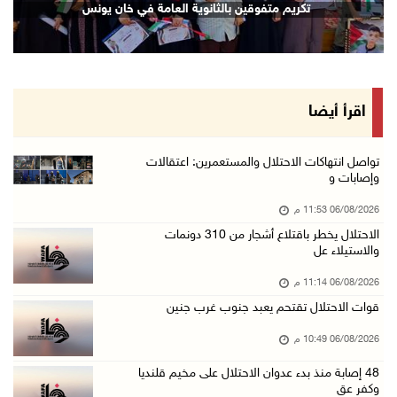
تكريم متفوقين بالثانوية العامة في خان يونس
06/آب/2026 09:13 م
ورشة توصي بخطة عاجلة لاستعادة التعليم الوجاهي ...
06/آب/2026 09:08 م
الرئيس يستقبل مجلس بلدية رام الله ويشدد على د ...
اقرأ أيضا
06/آب/2026 08:36 م
جماهير شعبنا تشيع جثمان الشهيد علاء صبيح في ت ...
تواصل انتهاكات الاحتلال والمستعمرين: اعتقالات
وإصابات و
06/آب/2026 08:33 م
06/08/2026 11:53 م
الاحتلال يوسع حملات الدهم والاعتقال في قلنديا ...
الاحتلال يخطر باقتلاع أشجار من 310 دونمات
06/آب/2026 08:06 م
والاستيلاء عل
الرئيس المصري وملك البحرين يشددان على ضرورة ت ...
06/08/2026 11:14 م
06/آب/2026 07:57 م
قوات الاحتلال تقتحم يعبد جنوب غرب جنين
الاحتلال يخطر بإزالة أشجار زيتون والاستيلاء ع ...
06/08/2026 10:49 م
06/آب/2026 07:53 م
48 إصابة منذ بدء عدوان الاحتلال على مخيم قلنديا
رابطة العالم الإسلامي تدين تواصل انتهاكات الا ...
وكفر عق