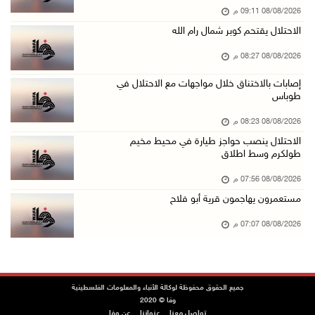
08/08/2026 09:11 م
جلسة لمجلس الأمن بشأن الضفة الغربية الثلاثاء ...
الاحتلال يقتحم كوبر شمال رام الله
08/آب/2026 04:03 م
08/08/2026 08:27 م
50 طفلا وطفلة من القدس يستعدون للمغادرة إلى ا ...
08/آب/2026 03:51 م
إصابات بالاختناق خلال مواجهات مع الاحتلال في
طوباس
مستعمر إرهابي يُطلق مواشيه في أراضي الطيبة شر ...
08/08/2026 08:23 م
08/آب/2026 02:37 م
الاحتلال ينصب حواجز طيارة في محيط مخيم
إصابتان في هجوم للمستعمرين الإرهابيين على بيت ...
طولكرم وسط اطلاق
08/آب/2026 02:26 م
08/08/2026 07:56 م
الرئيس يستقبل مجلس بلدية بيت لحم ويؤكد النهوض ...
مستعمرون يهاجمون قرية أبو فلاح
08/آب/2026 02:11 م
08/08/2026 07:07 م
عبوات المعلبات الفارغة لزراعة الأشتال في غزة
08/آب/2026 12:53 م
الفيضانات في ولاية آسام الهندية تودي بـ98 شخص ...
جميع الحقوق محفوظة لوكالة الأنباء والمعلومات الفلسطينية
وفا © 2020
08/آب/2026 12:42 م
تواصل معنا
عنواننا
عن وفا