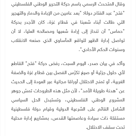
وقال المتحدث الرسمي باسم حركة التحرير الوطني الفلسطيني
"فتح" عبد الفتاح دولة: "بعد عامين من الإبادة والدمار والتهجير
التي طالت أبناء شعبنا في قطاع غزة، كان الأجدر بحركة
"حماس" أن تنحاز إلى إرادة شعبها ومصالحه العليا، لا أن
تواصل إدارة الظهر للواقع المأساوي الذي صنعه الانقلاب
وسنوات الحكم الأحادي".
وأكد في بيان صدر، اليوم السبت، رفض حركة "فتح" القاطع
لأي حلول جزئية أو صيغ تكرّس الفصل بين قطاع غزة والضفة
الغربية، أو تمنح الاحتلال أوراقا مجانية عبر العودة إلى الحديث
عن "هدنة طويلة الأمد"، لأن مثل هذه الطروحات تمسّ جوهر
المشروع الوطني الفلسطيني، وتستبدل الحل السياسي
الشامل القائم على الشرعية الدولية وقيام دولة فلسطينية
مستقلة ذات سيادة وعاصمتها القدس، بمشاريع إدارة محلية
تحت سقف الاحتلال
.