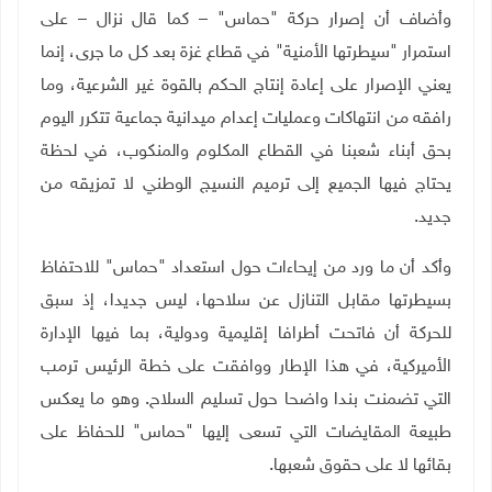
وأضاف أن إصرار حركة "حماس" – كما قال نزال – على
استمرار "سيطرتها الأمنية" في قطاع غزة بعد كل ما جرى، إنما
يعني الإصرار على إعادة إنتاج الحكم بالقوة غير الشرعية، وما
رافقه من انتهاكات وعمليات إعدام ميدانية جماعية تتكرر اليوم
بحق أبناء شعبنا في القطاع المكلوم والمنكوب، في لحظة
يحتاج فيها الجميع إلى ترميم النسيج الوطني لا تمزيقه من
جديد
.
وأكد أن ما ورد من إيحاءات حول استعداد "حماس" للاحتفاظ
بسيطرتها مقابل التنازل عن سلاحها، ليس جديدا، إذ سبق
للحركة أن فاتحت أطرافا إقليمية ودولية، بما فيها الإدارة
الأميركية، في هذا الإطار ووافقت على خطة الرئيس ترمب
التي تضمنت بندا واضحا حول تسليم السلاح. وهو ما يعكس
طبيعة المقايضات التي تسعى إليها "حماس" للحفاظ على
بقائها لا على حقوق شعبها
.