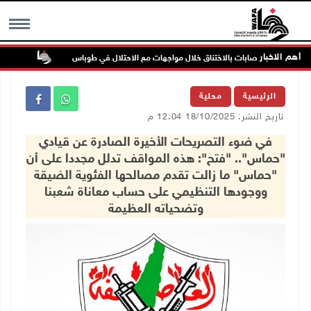
أهم الاخبار
إصابات بالاختناق خلال مواجهات مع الاحتلال في طوباس
مستعمرون
MENU
الرئيسية
محلية
تاريخ النشر: 18/10/2025 12:04 م
في ضوء التصريحات الأخيرة الصادرة عن قيادي
"حماس".. "فتح": هذه المواقف تدلل مجددا على أن
"حماس" ما زالت تقدم مصالحها الفئوية الضيقة
ووجودها التنظيمي على حساب معاناة شعبنا
وتضحياته العظيمة