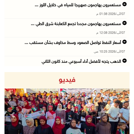
مستعمرون يهاجمون صهريجا للمياه في خلايل اللوز ...
07/آب/2026 01:38 م
مستعمرون يهاجمون مجددا تجمع الكعابنة شرق الطي ...
07/آب/2026 12:08 م
أسعار النفط تواصل الصعود وسط مخاوف بشأن مستقب ...
07/آب/2026 10:25 ص
الذهب يتجه لأفضل أداء أسبوعي منذ كانون الثاني
07/آب/2026 10:12 ص
فيديو
قوات الاحتلال تنصب حاجزا عسكريا شرق بيت لحم
07/آب/2026 09:06 ص
مستعمرون بحماية قوات الاحتلال يقتحمون برك سلي ...
07/آب/2026 08:39 ص
revious
Next
الاحتلال يقتحم بلدة طمون جنوب طوباس
07/آب/2026 08:24 ص