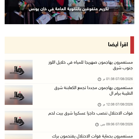
محافظة القدس: انسحاب قوات الاحتلال من مخيم قل ...
تكريم متفوقين بالثانوية العامة في خان يونس
07/آب/2026 08:23 ص
الطقس: أجواء صافية صيفية والحرارة حول معدلها ...
07/آب/2026 08:15 ص
تواصل انتهاكات الاحتلال والمستعمرين: اعتقالات ...
اقرأ أيضا
06/آب/2026 11:53 م
الاحتلال يخطر باقتلاع أشجار من 310 دونمات وال ...
مستعمرون يهاجمون صهريجا للمياه في خلايل اللوز
جنوب شرق
06/آب/2026 11:14 م
07/08/2026 01:38 م
قوات الاحتلال تقتحم يعبد جنوب غرب جنين
مستعمرون يهاجمون مجددا تجمع الكعابنة شرق
06/آب/2026 10:49 م
الطيبة برام ال
48 إصابة منذ بدء عدوان الاحتلال على مخيم قلند ...
07/08/2026 12:08 م
06/آب/2026 10:45 م
قوات الاحتلال تنصب حاجزا عسكريا شرق بيت لحم
الاحتلال يعتقل شابين من المغير
07/08/2026 09:06 ص
06/آب/2026 10:27 م
مستعمرون بحماية قوات الاحتلال يقتحمون برك