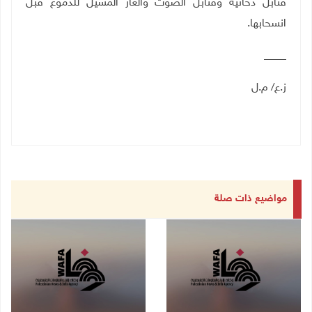
قنابل دخانية وقنابل الصوت والغاز المسيل للدموع قبل
انسحابها.
____
ز.ع/ م.ل
مواضيع ذات صلة