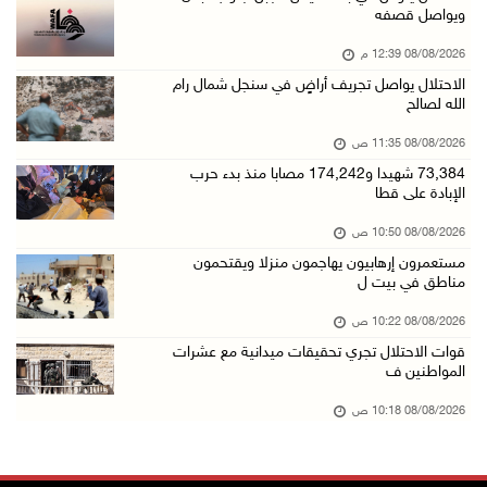
ويواصل قصفه
08/آب/2026 10:22 ص
08/08/2026 12:39 م
قوات الاحتلال تجري تحقيقات ميدانية مع عشرات ا ...
الاحتلال يواصل تجريف أراضٍ في سنجل شمال رام
08/آب/2026 10:18 ص
الله لصالح
تقرير: خطاب الكراهية والتحريض يتصاعد في أوساط ...
08/08/2026 11:35 ص
08/آب/2026 10:10 ص
73,384 شهيدا و174,242 مصابا منذ بدء حرب
الإبادة على قطا
الاحتلال ينصب حاجزا عسكريا في نعلين غرب رام ا ...
08/آب/2026 09:38 ص
08/08/2026 10:50 ص
مستعمرون إرهابيون يهاجمون منزلا ويقتحمون
3 إصابات برصاص الاحتلال شمال خان يونس
مناطق في بيت ل
08/آب/2026 09:09 ص
08/08/2026 10:22 ص
ارتفاع أسعار النفط
قوات الاحتلال تجري تحقيقات ميدانية مع عشرات
08/آب/2026 08:23 ص
المواطنين ف
أبرز عناوين الصحف الفلسطينية
08/08/2026 10:18 ص
08/آب/2026 08:21 ص
حالة الطقس: ارتفاع طفيف وموجة حر شديدة اعتبار ...