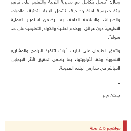
وقال: "نعمل بتكامل مع مديرية التربية والتعليم على توفير
بيئة مدرسية آمنة وصحية، تشمل البنية التحتية، والمياه،
والصيانة، والسلامة العامة، بما يضمن استمرار العملية
التعليمية دون عوائق، ويخدم الطلبة والكوادر التعليمية على حد
سواء
"
.
واتفق الطرفان على ترتيب آليات لتنفيذ البرامج والمشاريع
التنموية وفقا لأولويتها، بما يضمن تحقيق الأثر الإيجابي
المباشر في مدارس البلدة القديمة
.
_
ج.ت/ م.ع
مواضيع ذات صلة