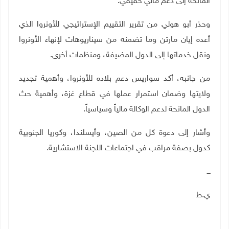
المانحة إلى دعم مالي حقيقي.
وحذر أبو هولي من تقرير التقييم الإستراتيجي للأونروا الذي
أعده إيان مارتن وما تضمنه من سيناريوهات لإنهاء الأونروا
ونقل خدماتها إلى الدول المضيفة، ومنظمات أخرى.
من جانبه، أكد سواريس دعم بلاده للأونروا، وأهمية تجديد
ولايتها وضمان استمرار عملها في قطاع غزة، وأهمية حث
الدول المانحة لدعم الوكالة مالياً وسياسياً.
وأشار إلى دعوة كل من الصين، وأيسلندا، وكوريا الجنوبية
كدول بصفة مراقب في اجتماعات اللجنة الاستشارية.
ـــ
ي.ط