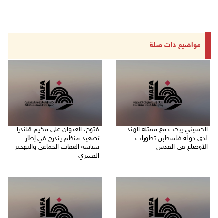
مواضيع ذات صلة
الحسيني يبحث مع ممثلة الهند
فتوح: العدوان على مخيم قلنديا
لدى دولة فلسطين تطورات
تصعيد منظم يندرج في إطار
الأوضاع في القدس
سياسة العقاب الجماعي والتهجير
القسري
06/08/2026 01:19 م
06/08/2026 11:45 ص