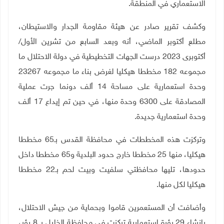
الاستعماري في المنطقة
.
وكشف تقرير صادر عن
هيئة مقاومة الجدار والاستيطان،
مطلع أكتوبر الماضي،
أنه وبعد السابع من تشرين الأول/
أكتوبرى 2023 درست الجهات التخطيطية في دولة الاحتلال ما
مجموعه 182 مخططا هيكليا لغرض بناء ما مجموعه 23267
وحدة استعمارية على مساحة 14 ألف دونما جرت عملية
المصادقة على 6300 وحدة منها، في حين تم إيداع 17 ألف
وحدة استعمارية جديدة.
وتركزت هذه المخططات في محافظة القدس بـ65 مخططا
هيكليا، منها 25 مخططا خارج حدود البلدية و65 مخططا داخل
حدودها، تليها محافظتي سلفيت وبيت لحم بـ22 مخططا
هيكليا لكل منها.
وأضافت أن المستعمرين قاموا وبحماية من جيش الاحتلال،
بإنشاء 29 بؤرة استعمارية تركزت في محافظة الخليل بـ 8 بؤر،