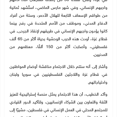
في غزة، وقال: فقدنا 56 من زملائنا الشجعان أثناء أدائهم
واجبهم الإنساني. وفي شهر مارس الماضي، استُشهد ثمانية
من طواقم الإسعاف التابعة للهلال الأحمر، وستة من أفراد
الدفاع المدني، وموظف من الأمم المتحدة في رفح بينما
كانوا يؤدون واجبهم الإنساني في طريقهم لإنقاذ الجرحى. في
قطاع غزة، أودت هذه الحرب الوحشية بحياة أكثر من 65 ألف
فلسطيني، وأصابت أكثر من 150 ألفًا، معظمهم من
المدنيين.
وأشار إلى أنه ستتم خلال الاجتماع مناقشة أوضاع المواطنين
في قطاع غزة واللاجئين الفلسطينيين في سوريا ولبنان
واحتياجاتهم.
وأكد الخطيب، أن هذا الاجتماع يمثل منصة إستراتيجية لتعزيز
الثقة والتعاون بين الشركاء الإنسانيين، ولتأكيد الدور القيادي
للمجتمع المحلي في العمل الإنساني في فلسطين، مشيرًا إلى