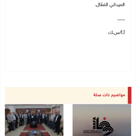
الميداني الفعّال.
ــــــــــــ
أ.أ/س.ك
مواضيع ذات صلة