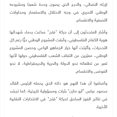
لإرثه النضالي، والدرع الذي يصون وحدة شعبنا ومشروعه
الوطني التحرري في وجه الاحتلال والاستعمار ومحاولات
التصفية والانقسام
.
وأشار المتحدثون إلى أن حركة "فتح" صاغت بدماء شهدائها
هوية الكفاح الفلسطيني، وأبقت المشروع الوطني حيًّا رغم كل
التحديات، وأثبتت أنها خيار الجماهير الواعي وحصن المشروع
الوطني، معبّرين عن التفاف الشعب الفلسطيني حولها لأنها
تعبر عن تطلعاته نحو الدولة والحرية والديمقراطية، لا نحو
الفوضى والانقسام
.
وأضافوا أن هذا النهج هو ذاته الذي يحمله الرئيس القائد
محمود عباس "أبو مازن" بثبات ومسؤولية تاريخية، كما تجسّد
في نتائج الفوز الساحق لحركة "فتح" في الانتخابات النقابية
الأخيرة
.