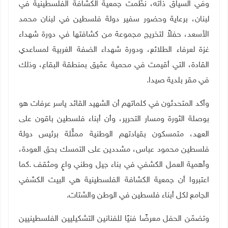
وفي السياق ذاته، نظّمت جمعية الكشافة الفلسطينية في
لبنان، برعاية وحضور سفير دولة فلسطين في لبنان محمد
الأسعد، حفلاً لتخريج مجموعة من كشافتها في دورة شهداء
غزة لعرفاء الطلائع، ودورة شهداء الضفة الغربية لمساعدي
القادة، التي أقيمت في محمية عمّيق بمنطقة البقاع، وذلك
في مقر بلدية صيدا
.
وأكد المتحدثون في كلماتهم أن الشهيد القائد ياسر عرفات هو
بوصلة الثورة ومسار التحرير، وأن أبناء فلسطين باقون على
العهد، متمسكون بقيادتهم الوطنية ممثَّلة برئيس دولة
فلسطين محمود عباس، مشددين على التمسك بحق العودة،
وأهمية العمل الكشفي في بناء جيل وطني واعٍ ومثقف
.
كما
اعتبروا أن جمعية الكشافة الفلسطينية هي البيت الكشفي
الجامع لكل أبناء فلسطين في الوطن والشتات
.
وتضمّن الحفل معرضًا فنيًا للفنانين التشكيليين الفلسطينيين