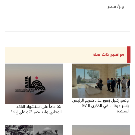
و.ز/ ف.ع
مواضيع ذات صلة
وضع إكليل زهور على ضريح الرئيس
ياسر عرفات في الذكرى الـ97
55 عاماً على استشهاد القائد
لميلاده
الوطني وليد نصر "أبو علي إياد"
04/08/2026 10:50 ص
27/07/2026 02:47 م