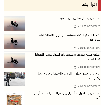
الاحتلال يخطر بإزالة أشجار زيتون والاستيلاء ع ...
اقرأ أيضا
06/آب/2026 07:53 م
رابطة العالم الإسلامي تدين تواصل انتهاكات الا ...
الاحتلال يعتقل شابين من المغير
06/آب/2026 07:36 م
06/08/2026 10:27 م
اليونيسف: استشهاد 300 طفل منذ وقف إطلاق النار ...
‏3 إصابات إثر اعتداء مستعمرين على عائلة الكعابنة
شرق قر
06/آب/2026 07:34 م
الاحتلال يدمّر بيت الزوجية قبل ساعات من الزفا ...
06/08/2026 09:17 م
06/آب/2026 07:27 م
إصابة مسن بجروح ورضوض إثر اعتداء جيش الاحتلال
عليه في ت
إصابتان بالرصاص والاعتداء خلال اقتحام الاحتلا ...
06/08/2026 09:13 م
06/آب/2026 06:56 م
الاحتلال يوسع حملات الدهم والاعتقال في قلنديا
الاحتلال يسلم جثمان الشهيد علاء صبيح من قرية ...
وكفر عقب
06/آب/2026 06:38 م
06/08/2026 08:06 م
دودين والتميمي يسلمان قرار تخصيص أرض لصالح مد ...
الاحتلال يخطر بإزالة أشجار زيتون والاستيلاء على أراض
في
06/آب/2026 06:28 م