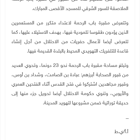
الملاصقة للسور الشرقي للمسجد الأقصى المبارك.
وتتعرض مقبرة باب الرحمة لاعتداء متكرر من المستعمرين
الذين يؤدون طقوسا تلمودية فيها، بهدف الاستيلاء عليها، كما
تتعرض أيضا لأعمال حفريات من الاحتلال من أجل إنشاء
قاعدة للتلفريك التهويدي المحيط بالبلدة القديمة فيها.
وتبلغ مساحة مقبرة باب الرحمة نحو 23 دونما، وتحوي العديد
من قبور الصحابة أبرزهم: عبادة بن الصامت، وشداد بن أوس،
وقبور مجاهدين اشتركوا في فتح القدس أثناء الفتحين العمري
والأيوبي، وتنوي حكومة الاحتلال أيضا تحويل جزء منها إلى
حديقة توراتية ضمن مشروعها لتهويد المدينة.
ــــ
أ.أ/ي.ط