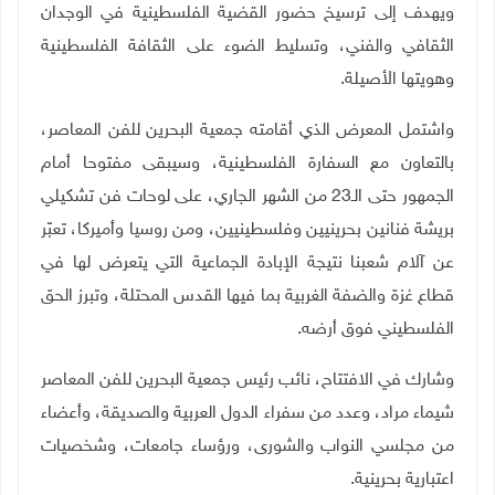
ويهدف إلى ترسيخ حضور القضية الفلسطينية في الوجدان
الثقافي والفني، وتسليط الضوء على الثقافة الفلسطينية
وهويتها الأصيلة
.
واشتمل المعرض الذي أقامته جمعية البحرين للفن المعاصر،
بالتعاون مع السفارة الفلسطينية، وسيبقى مفتوحا أمام
الجمهور حتى الـ23 من الشهر الجاري، على لوحات فن تشكيلي
بريشة فنانين بحرينيين وفلسطينيين، ومن روسيا وأميركا، تعبّر
عن آلام شعبنا نتيجة الإبادة الجماعية التي يتعرض لها في
قطاع غزة والضفة الغربية بما فيها القدس المحتلة، وتبرز الحق
الفلسطيني فوق أرضه
.
وشارك في الافتتاح، نائب رئيس جمعية البحرين للفن المعاصر
شيماء مراد، وعدد من سفراء الدول العربية والصديقة، وأعضاء
من مجلسي النواب والشورى، ورؤساء جامعات، وشخصيات
اعتبارية بحرينية.