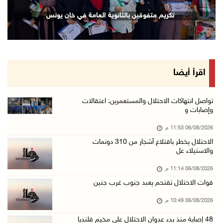
إصابة مسن بجروح ورضوض إثر اعتداء جيش الاحتلال ...
تكريم متفوقين بالثانوية العامة في خان يونس
06/آب/2026 09:13 م
ورشة توصي بخطة عاجلة لاستعادة التعليم الوجاهي ...
06/آب/2026 09:08 م
الرئيس يستقبل مجلس بلدية رام الله ويشدد على د ...
اقرأ أيضا
06/آب/2026 08:36 م
جماهير شعبنا تشيع جثمان الشهيد علاء صبيح في ت ...
تواصل انتهاكات الاحتلال والمستعمرين: اعتقالات
وإصابات و
06/آب/2026 08:33 م
06/08/2026 11:53 م
الاحتلال يوسع حملات الدهم والاعتقال في قلنديا ...
الاحتلال يخطر باقتلاع أشجار من 310 دونمات
06/آب/2026 08:06 م
والاستيلاء عل
الرئيس المصري وملك البحرين يشددان على ضرورة ت ...
06/08/2026 11:14 م
06/آب/2026 07:57 م
قوات الاحتلال تقتحم يعبد جنوب غرب جنين
الاحتلال يخطر بإزالة أشجار زيتون والاستيلاء ع ...
06/08/2026 10:49 م
06/آب/2026 07:53 م
48 إصابة منذ بدء عدوان الاحتلال على مخيم قلنديا