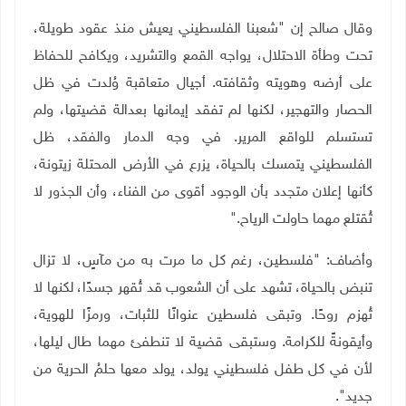
وقال صالح إن "شعبنا الفلسطيني يعيش منذ عقود طويلة،
تحت وطأة الاحتلال، يواجه القمع والتشريد، ويكافح للحفاظ
على أرضه وهويته وثقافته. أجيال متعاقبة وُلدت في ظل
الحصار والتهجير، لكنها لم تفقد إيمانها بعدالة قضيتها، ولم
تستسلم للواقع المرير. في وجه الدمار والفقد، ظل
الفلسطيني يتمسك بالحياة، يزرع في الأرض المحتلة زيتونة،
كأنها إعلان متجدد بأن الوجود أقوى من الفناء، وأن الجذور لا
تُقتلع مهما حاولت الرياح
".
وأضاف: "فلسطين، رغم كل ما مرت به من مآسٍ، لا تزال
تنبض بالحياة، تشهد على أن الشعوب قد تُقهر جسدًا، لكنها لا
تُهزم روحًا. وتبقى فلسطين عنوانًا للثبات، ورمزًا للهوية،
وأيقونةً للكرامة. وستبقى قضية لا تنطفئ مهما طال ليلها،
لأن في كل طفل فلسطيني يولد، يولد معها حلمُ الحرية من
جديد
"
.