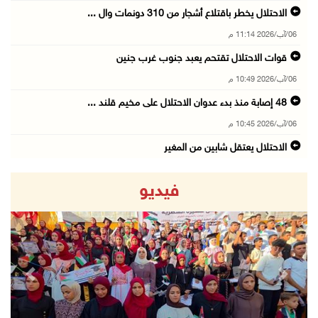
الاحتلال يخطر باقتلاع أشجار من 310 دونمات وال ...
06/آب/2026 11:14 م
قوات الاحتلال تقتحم يعبد جنوب غرب جنين
06/آب/2026 10:49 م
48 إصابة منذ بدء عدوان الاحتلال على مخيم قلند ...
06/آب/2026 10:45 م
الاحتلال يعتقل شابين من المغير
06/آب/2026 10:27 م
فيديو
وزير الداخلية يبحث مع مكافحة المخدرات الدولي ...
06/آب/2026 10:01 م
رئيس بلدية الخليل يطلع وفدا أميركيا على تطورا ...
06/آب/2026 09:59 م
revious
Next
06/آب/2026 09:17 م