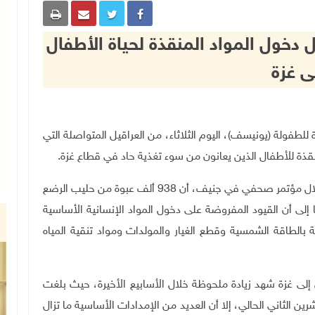
 دخول المواد المنقذة لحياة الأطفال
ى غزة
مم المتحدة للطفولة (يونيسف)، اليوم الثلاثاء، من العراقيل المتواصلة التي
لمنقذة للأطفال الذين يعانون من سوء تغذية حاد في قطاع غزة
.
وأكد المتحدث الرسمي باسم المنظمة ريكاردو بيريس، خلال مؤتمر صحفي في جنيف، أن 938 ألف عبوة من حليب الرضع
 إلى أن القيود المفروضة على دخول المواد الإنسانية الأساسية
ة بالطاقة الشمسية وقطع الغيار والمولدات ومواد تنقية المياه
لى غزة شهد زيادة ملحوظة خلال الأسابيع الأخيرة، حيث بلغت
 بين 12 تشرين الأول الماضي والـ 10 من تشرين الثاني الحالي، إلا أن العديد من الإمدادات الأساسية ما تزال