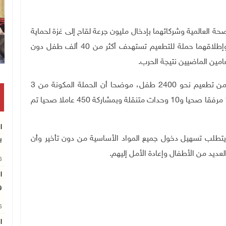
ة العالمية وشركائهما بإدخال مليون جرعة لقاح إلى غزة لحماية
الأطفال من شلل الأطفال والحصبة والالتهاب الرئوي وإطلاقهما حملة للتطعيم تستهدف أكثر من 40 ألف طفل دون
لعامين الماضيين نتيجة الحرب
.
وذكر أن الحملة نجحت في يومها الأول الأحد الماضي من تطعيم نحو 2400 طفل، موضحا أن الحملة المكونة من 3
مراحل ستستمر حتى كانون الثاني المقبل، وذلك عبر 149 مرفقا صحيا و10 وحدات متنقلة وبمشاركة 450 عاملا صحيا تم
تطلب تسهيل دخول جميع المواد الأساسية من دون تأخير وأن
ب
لعديد من الأطفال وإعادة الأمل إليهم
.
26
ا
و
26
ال