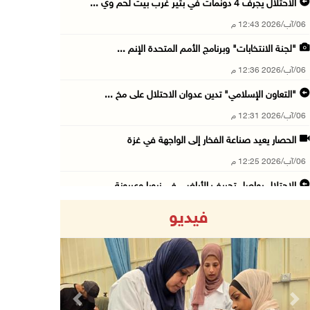
الاحتلال يجرف 4 دونمات في بتير غرب بيت لحم وي ...
06/آب/2026 12:43 م
"لجنة الانتخابات" وبرنامج الأمم المتحدة الإنم ...
06/آب/2026 12:36 م
"التعاون الإسلامي" تدين عدوان الاحتلال على مخ ...
06/آب/2026 12:31 م
الحصار يعيد صناعة الفخار إلى الواجهة في غزة
06/آب/2026 12:25 م
الاحتلال يواصل تجريف الأراضي في زبوبا وعربونة ...
06/آب/2026 12:17 م
فيديو
محافظة القدس: العدوان على مخيم قلنديا يستهدف ...
06/آب/2026 12:16 م
الاحتلال يعتقل 3 مواطنين من أريحا
06/آب/2026 12:15 م
Previous
Next