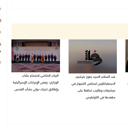
26
ا
26
ن
م
26
البيان الختامي لاجتماع عمّان
عبد السلام السيد يفوز بترشيح
الوزاري: رفض الإجراءات الإسرائيلية
الديمقراطيين لمجلس الشيوخ في
وإطلاق تحرك دولي بشأن القدس
ميشيغان وطليب تحافظ على
مقعدها في الكونغرس
05/08/2026 03:05 م
05/08/2026 06:43 م