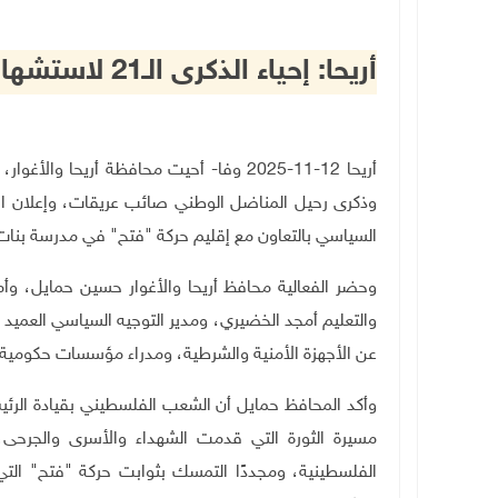
أريحا: إحياء الذكرى الـ21 لاستشهاد القائد ياسر عرفات وإعلان الاستقلال
وذكرى رحيل المناضل الوطني صائب عريقات، وإعلان الا
السياسي بالتعاون مع إقليم حركة "فتح" في مدرسة بنات أر
وحضر الفعالية محافظ أريحا والأغوار حسين حمايل، وأم
والتعليم أمجد الخضيري، ومدير التوجيه السياسي العميد 
عن الأجهزة الأمنية والشرطية، ومدراء مؤسسات حكومية و
وأكد المحافظ حمايل أن الشعب الفلسطيني بقيادة الر
مسيرة الثورة التي قدمت الشهداء والأسرى والجرح
الفلسطينية، ومجددًا التمسك بثوابت حركة "فتح" التي