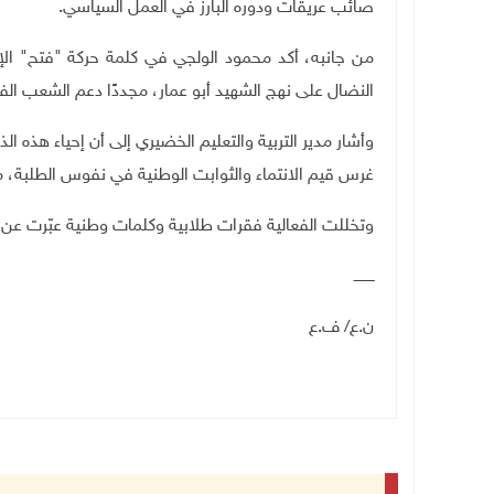
صائب عريقات ودوره البارز في العمل السياسي
.
من جانبه، أكد محمود الولجي في كلمة حركة "فتح" الإق
النضال على نهج الشهيد أبو عمار، مجددًا دعم الشعب الف
وأشار مدير التربية والتعليم الخضيري إلى أن إحياء هذه ا
غرس قيم الانتماء والثوابت الوطنية في نفوس الطلبة، 
وتخللت الفعالية فقرات طلابية وكلمات وطنية عبّرت عن ال
ـــــــــ
ن.ع/ ف.ع