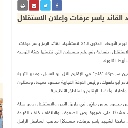
أريحا 12-11-2025 وفا- أحيت محافظة أريحا والأغوار، اليوم الأربعاء، الذكرى الـ21 لاستشهاد القائد الرمز ياسر عرفات،
ستقلال، بفعالية رفع علم فلسطين التي نظمتها هيئة التوجيه
يحا الثانوية
.
ين سر حركة "فتح" في الإقليم نائل أبو العسل، ومدير التربية
تامر أبو داهوك، ورئيس الغرفة التجارية محمود حميدة، وممثلون
أهلية، وأعضاء الإقليم والمناطق التنظيمية
.
ئيس محمود عباس ماضٍ في طريق التحرر والاستقلال، ومواصلة
ى، مشددًا على ضرورة رص الصفوف والالتفاف خلف القيادة
 قادها الشهيد ياسر عرفات، مستذكرًا مناقب المناضل الراحل