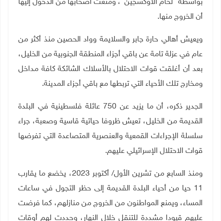
بواسطة "لحام الاوكسجين"، ومنعت أصحابها من الدخول إليها
أن الخروج منها
.
ويعيش أهالي حارة جابر والسلايمة وواد الحصين منذ أكثر من
عام في عزلة تامة عن باقي أجزاء المنطقة الجنوبية من الخليل،
بعد أن أغلقت قوات الاحتلال بالأسلاك الشائكة كافة مداخل
ومخارج تلك الأحياء التي تربطها مع باقي أجزاء المدينة
.
الجدير ذكره، أن ما يزيد عن 750 عائلة فلسطينية في البلدة
القديمة من الخليل، تعيش ظروفا حياتية قاسية وصعبة، جراء
سلسلة الإجراءات القمعية والعنصرية المتصاعدة التي تفرضها
قوات الاحتلال الإسرائيلي عليهم.
ومنذ السابع من تشرين الأول/ أكتوبر 2023، يخضع ما يقارب
11 حيا من أحياء البلدة القديمة إلى حظر التجول في ساعات
المساء، ويمنع المواطنون من الخروج من منازلهم، كما فرضت
عليهم قيودا مشددة للتنقل خلال النهار، وحددت لهم أوقات