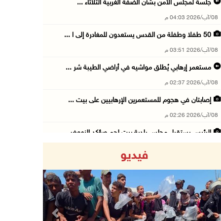
جلسة لمجلس الأمن بشأن الضفة الغربية الثلاثاء ...
08/آب/2026 04:03 م
50 طفلا وطفلة من القدس يستعدون للمغادرة إلى ا ...
08/آب/2026 03:51 م
مستعمر إرهابي يُطلق مواشيه في أراضي الطيبة شر ...
08/آب/2026 02:37 م
إصابتان في هجوم للمستعمرين الإرهابيين على بيت ...
08/آب/2026 02:26 م
الرئيس يستقبل مجلس بلدية بيت لحم ويؤكد النهوض ...
08/آب/2026 02:11 م
فيديو
عبوات المعلبات الفارغة لزراعة الأشتال في غزة
08/آب/2026 12:53 م
الفيضانات في ولاية آسام الهندية تودي بـ98 شخص ...
08/آب/2026 12:42 م
Previous
Next