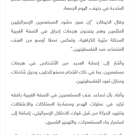
المتحدة في جنيف، اليوم الجمعة
.
وقال الخيطان: "إن صور حشود المستعمرين الإسرائيليين
الملثمين وهم ينفذون هجمات إحراق في الضفة الغربية
المحتلة مثيرة للكراهية، وتعكس نمطا أوسع من العنف
المتصاعد ضد الفلسطينيين
".
وأشار إلى إصابة العديد من الأشخاص في هجمات
مستعمرين، بما في ذلك اقتحام مصنع للحليب وحرق شاحنات
ومنازل تعود للفلسطينيين
.
وأفاد بأن تصاعد عنف المستعمرين في الضفة الغربية رافقه
تزايد في عمليات الهدم ومصادرة الممتلكات والاعتقالات
وتقييد الحركة من قبل قوات الاحتلال الإسرائيلي، إضافة إلى
استمرار بناء المستعمرات، والتهجير القسري
.