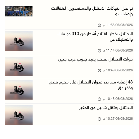
جماهير شعبنا تشيع جثمان الشهيد علاء صبيح في ت ...
تواصل انتهاكات الاحتلال والمستعمرين: اعتقالات
وإصابات و
06/آب/2026 08:33 م
06/08/2026 11:53 م
الاحتلال يوسع حملات الدهم والاعتقال في قلنديا ...
الاحتلال يخطر باقتلاع أشجار من 310 دونمات
06/آب/2026 08:06 م
والاستيلاء عل
الرئيس المصري وملك البحرين يشددان على ضرورة ت ...
06/08/2026 11:14 م
06/آب/2026 07:57 م
قوات الاحتلال تقتحم يعبد جنوب غرب جنين
الاحتلال يخطر بإزالة أشجار زيتون والاستيلاء ع ...
06/08/2026 10:49 م
06/آب/2026 07:53 م
48 إصابة منذ بدء عدوان الاحتلال على مخيم قلنديا
رابطة العالم الإسلامي تدين تواصل انتهاكات الا ...
وكفر عق
06/آب/2026 07:36 م
06/08/2026 10:45 م
اليونيسف: استشهاد 300 طفل منذ وقف إطلاق النار ...
الاحتلال يعتقل شابين من المغير
06/آب/2026 07:34 م
06/08/2026 10:27 م
الاحتلال يدمّر بيت الزوجية قبل ساعات من الزفا ...
06/آب/2026 07:27 م