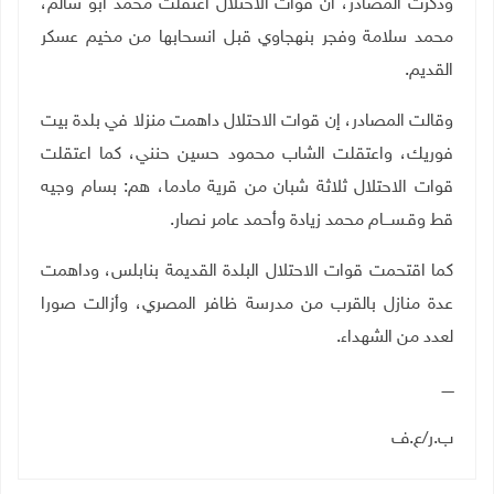
وذكرت المصادر، أن قوات الاحتلال اعتقلت محمد أبو سالم،
محمد سلامة وفجر بنهجاوي قبل انسحابها من مخيم عسكر
القديم
.
وقالت المصادر، إن قوات الاحتلال داهمت منزلا في بلدة بيت
فوريك، واعتقلت الشاب محمود حسين حنني، كما اعتقلت
قوات الاحتلال ثلاثة شبان من قرية مادما، هم: بسام وجيه
قط وقـســـام محمد زيادة وأحمد عامر نصار.
كما اقتحمت قوات الاحتلال البلدة القديمة بنابلس، وداهمت
عدة منازل بالقرب من مدرسة ظافر المصري، وأزالت صورا
لعدد من الشهداء.
ـــــ
ب.ر
/
ع.ف