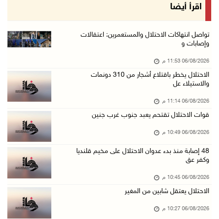
الرئيس يستقبل مجلس بلدية رام الله ويشدد على د ...
اقرأ أيضا
06/آب/2026 08:36 م
جماهير شعبنا تشيع جثمان الشهيد علاء صبيح في ت ...
تواصل انتهاكات الاحتلال والمستعمرين: اعتقالات
وإصابات و
06/آب/2026 08:33 م
06/08/2026 11:53 م
الاحتلال يوسع حملات الدهم والاعتقال في قلنديا ...
الاحتلال يخطر باقتلاع أشجار من 310 دونمات
06/آب/2026 08:06 م
والاستيلاء عل
الرئيس المصري وملك البحرين يشددان على ضرورة ت ...
06/08/2026 11:14 م
06/آب/2026 07:57 م
قوات الاحتلال تقتحم يعبد جنوب غرب جنين
الاحتلال يخطر بإزالة أشجار زيتون والاستيلاء ع ...
06/08/2026 10:49 م
06/آب/2026 07:53 م
48 إصابة منذ بدء عدوان الاحتلال على مخيم قلنديا
رابطة العالم الإسلامي تدين تواصل انتهاكات الا ...
وكفر عق
06/آب/2026 07:36 م
06/08/2026 10:45 م
اليونيسف: استشهاد 300 طفل منذ وقف إطلاق النار ...
الاحتلال يعتقل شابين من المغير
06/آب/2026 07:34 م
06/08/2026 10:27 م
الاحتلال يدمّر بيت الزوجية قبل ساعات من الزفا ...