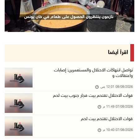
07/آب/2026 08:48 م
نادي الأسير: تجديد أمرَ منع زيارات الأسرى إجر ...
نازحون ينتظرون الحصول على طعام في خان يونس
07/آب/2026 08:24 م
مستعمرون يهاجمون قرية أبو نجيم ويصيبون مواطني ...
07/آب/2026 08:08 م
مستعمرون يهاجمون مساكن المواطنين في خربة الحم ...
اقرأ أيضا
07/آب/2026 07:09 م
بعد تجديد منع زيارات المعتقلين: أبو الحمص يدع ...
تواصل انتهاكات الاحتلال والمستعمرين: إصابات
واعتقالات و
07/آب/2026 06:26 م
08/08/2026 12:01 ص
الرئاسة ترحب بإطلاق السعودية التحالف البحري ا ...
قوات الاحتلال تقتحم بيت فجار جنوب بيت لحم
07/آب/2026 06:17 م
07/08/2026 11:49 م
(محدث) نابلس: إصابة مواطن واعتقاله إثر هجوم ل ...
07/آب/2026 06:04 م
قوات الاحتلال تقتحم بيت لحم
الرئاسة ترحب باتفاقية مكة للدفاع المشترك بين ...
07/08/2026 10:40 م
07/آب/2026 05:25 م