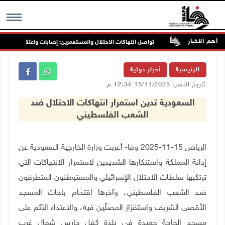
أهم الاخبار
رب جنين
تواصل انتهاكات الاحتلال والمستعمرين: إصابات واعتقالات واقتحاما
MENU
الرئيسية
أخبار دولية
تاريخ النشر: 15/11/2025 12:34 م
السعودية تدين استمرار انتهاكات الاحتلال ضد
الشعب الفلسطيني
الرياض 15-11-2025 وفا- أعربت وزارة الخارجية السعودية عن
إدانة المملكة واستنكارها الشديدين لاستمرار الانتهاكات التي
ترتكبها سلطات الاحتلال الإسرائيلي والمستوطنون المتطرفون
ضد الشعب الفلسطيني، وآخرها اقتحام باحات المسجد
الأقصى الشريف واستفزاز المصلّين فيه، والاعتداء الآثم على
مسجد الحاجة حميدة في بلدة كفل حارس شمال غرب